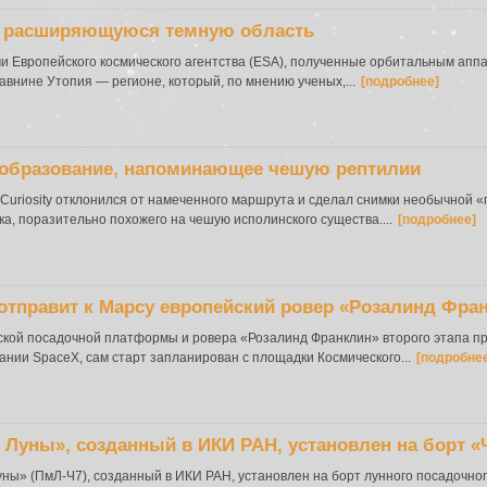
о расширяющуюся темную область
 Европейского космического агентства (ESA), полученные орбитальным аппа
внине Утопия — регионе, который, по мнению ученых,...
[подробнее]
е образование, напоминающее чешую рептилии
Curiosity отклонился от намеченного маршрута и сделал снимки необычной 
а, поразительно похожего на чешую исполинского существа....
[подробнее]
 отправит к Марсу европейский ровер «Розалинд Фра
ской посадочной платформы и ровера «Розалинд Франклин» второго этапа п
ании SpaceX, сам старт запланирован с площадки Космического...
[подробне
Луны», созданный в ИКИ РАН, установлен на борт «
ны» (ПмЛ-Ч7), созданный в ИКИ РАН, установлен на борт лунного посадочно