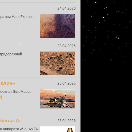
24.04.2026
ратом Mars Express,
23.04.2026
«придорожной
нклин»
23.04.2026
роекта «ЭкзоМарс»
е]
Чанъэ-7»
23.04.2026
го аппарата «Чанъэ-7»