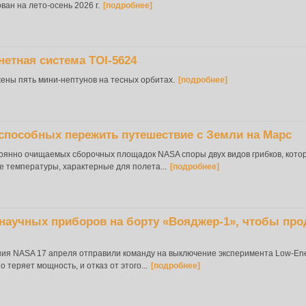
ван на лето-осень 2026 г.
[подробнее]
етная система TOI-5624
ены пять мини-нептунов на тесных орбитах.
[подробнее]
способных пережить путешествие с Земли на Марс
оянно очищаемых сборочных площадок NASA споры двух видов грибков, кото
е температуры, характерные для полета...
[подробнее]
научных приборов на борту «Вояджер-1», чтобы прод
я NASA 17 апреля отправили команду на выключение эксперимента Low-Energ
теряет мощность, и отказ от этого...
[подробнее]