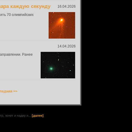
пара каждую секунду
16.04.2026
нить 70 олимпийских
14.04.2026
направлении. Ранее
ледняя >>
, зенит и надир и...
[далее]