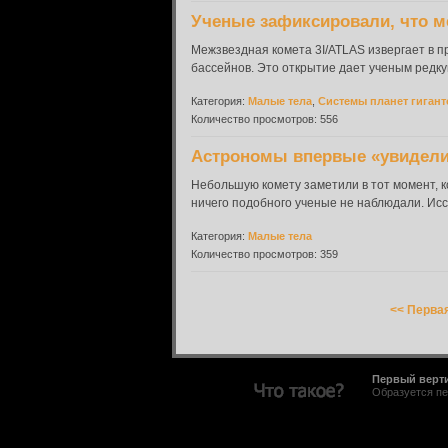
Ученые зафиксировали, что м
Межзвездная комета 3I/ATLAS извергает в пр
бассейнов. Это открытие дает ученым редку
Категория:
Малые тела
,
Системы планет гигант
Количество просмотров: 556
Астрономы впервые «увидели»
Небольшую комету заметили в тот момент, к
ничего подобного ученые не наблюдали. Исс
Категория:
Малые тела
Количество просмотров: 359
<< Перва
Первый верт
Образуется пе