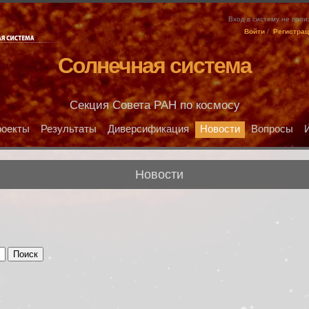
Вход в систему не про
Войти
/
Регистра
Солнечная система
Секция Совета РАН по космосу
оекты
Результаты
Диверсификация
Новости
Вопросы
Новости