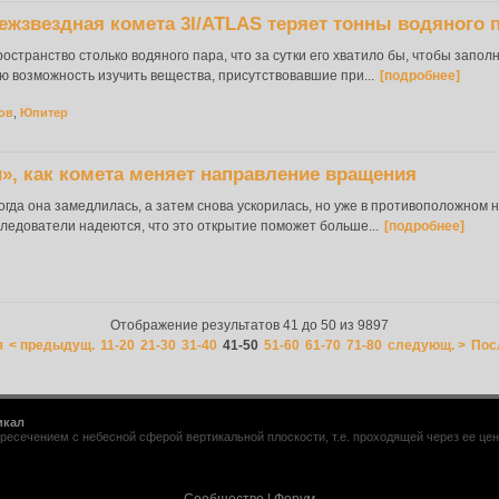
ежзвездная комета 3I/ATLAS теряет тонны водяного 
остранство столько водяного пара, что за сутки его хватило бы, чтобы запол
ю возможность изучить вещества, присутствовавшие при...
[подробнее]
ов
,
Юпитер
, как комета меняет направление вращения
огда она замедлилась, а затем снова ускорилась, но уже в противоположном 
ледователи надеются, что это открытие поможет больше...
[подробнее]
Отображение результатов 41 до 50 из 9897
я
< предыдущ.
11-20
21-30
31-40
41-50
51-60
61-70
71-80
следующ. >
Пос
икал
ресечением с небесной сферой вертикальной плоскости, т.е. проходящей через ее центр