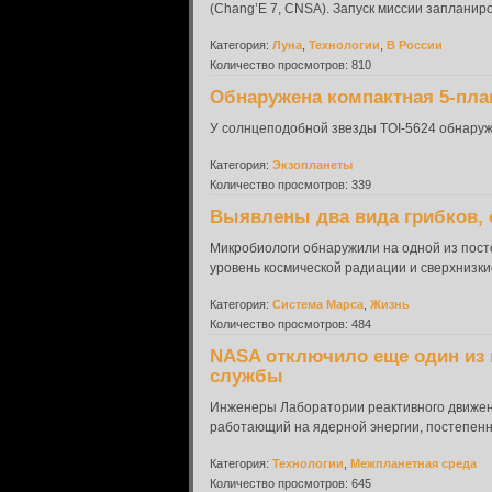
(Chang’E 7, CNSA). Запуск миссии запланиро
Категория:
Луна
,
Технологии
,
В России
Количество просмотров: 810
Обнаружена компактная 5-план
У солнцеподобной звезды TOI-5624 обнаруж
Категория:
Экзопланеты
Количество просмотров: 339
Выявлены два вида грибков, 
Микробиологи обнаружили на одной из пост
уровень космической радиации и сверхнизки
Категория:
Система Марса
,
Жизнь
Количество просмотров: 484
NASA отключило еще один из 
службы
Инженеры Лаборатории реактивного движени
работающий на ядерной энергии, постепенно 
Категория:
Технологии
,
Межпланетная среда
Количество просмотров: 645