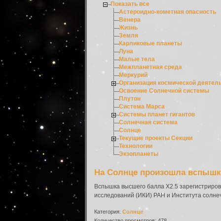
Показать все
Астероидно-кометная опасность
Венера
Жизнь
Земля
Карликовые планеты
Луна
Малые тела
Межпланетная среда
Меркурий
Организация космической деятел
Освоение Солнечной системы
Плутон
Система Марса
Системы планет гигантов
Солнечная система
Солнце
Текущие проекты Секции
Технологии
Экзопланеты
На Солнце произошла вспышк
Вспышка высшего балла X2.5 зарегистриров
исследований (ИКИ) РАН и Института солне
Категория:
Солнце
Количество просмотров: 478