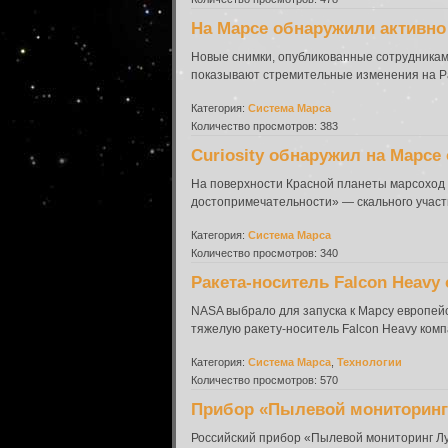
На Марсе обнаружили активн
Новые снимки, опубликованные сотрудниками
показывают стремительные изменения на Ра
Категория:
Система Марса
Количество просмотров: 383
Curiosity обнаружил на Марс
На поверхности Красной планеты марсоход 
достопримечательности» — скального участк
Категория:
Система Марса
Количество просмотров: 340
Ракета-носитель Falcon Heavy
NASA выбрало для запуска к Марсу европей
тяжелую ракету-носитель Falcon Heavy комп
Категория:
Система Марса
,
Технологии
Количество просмотров: 570
Прибор «Пылевой мониторинг 
Российский прибор «Пылевой мониторинг Лу