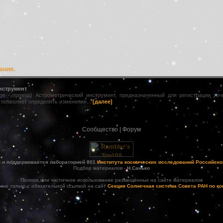
ания.
нструмент
age - проход) Астрометрический инструмент, предназначенный для регистрации то
 позволяет определять изменения...
[далее]
Сообщество
|
Форум
н и поддерживается лабораторией 801
Института космических исследований Российско
Подбор материалов -
Н.Санько
Полное или частичное использование размещённых на сайте материалов
жно только с обязательной ссылкой на сайт
Секция Солнечная система Совета РАН по к