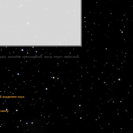
чного времени прохождения звезд через небесный
й академии наук
.
осмосу
.