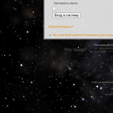
Запомнить меня:
Забыли пароль?
Нет учетной записи? Нажмите для созд
Пассажный и
(от фр. pass
меридиан. Это
Сайт разработа
возмо