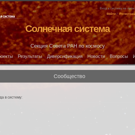
Вход в систему не про
Войти
/
Регистра
Солнечная система
Секция Совета РАН по космосу
оекты
Результаты
Диверсификация
Новости
Вопросы
Сообщество
да в систему: