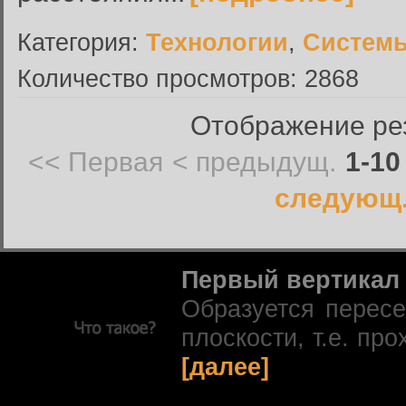
Категория:
Технологии
,
Системы
Количество просмотров: 2868
Отображение рез
<< Первая
< предыдущ.
1-10
следующ.
Первый вертикал
Образуется перес
плоскости, т.е. про
[далее]