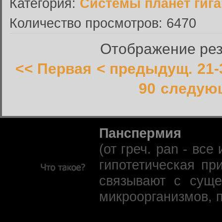
Категория:
Системы планет гиг
Количество просмотров: 6470
Отображение резу
<< Первая
< предыдущ.
21-
90
следующ
Панспермия
(от греч. pan - вс
гипотетическая пр
связывают с суще
микроорганизмов, 