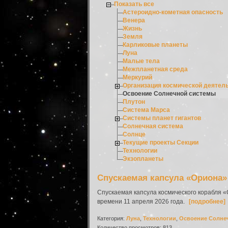
Показать все
Астероидно-кометная опасность
Венера
Жизнь
Земля
Карликовые планеты
Луна
Малые тела
Межпланетная среда
Меркурий
Организация космической деятел
Освоение Солнечной системы
Плутон
Система Марса
Системы планет гигантов
Солнечная система
Солнце
Текущие проекты Секции
Технологии
Экзопланеты
Спускаемая капсула «Ориона»
Спускаемая капсула космического корабля «
времени 11 апреля 2026 года.
[подробнее]
Категория:
Луна
,
Технологии
,
Освоение Солне
Количество просмотров: 813