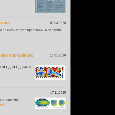
 года
03.03.2026
 по счету полета программы, а во время
виях спокойного
12.01.2026
в ХЕНД, ЛЕНД, ДАН и
17.11.2025
 них способны
ее]