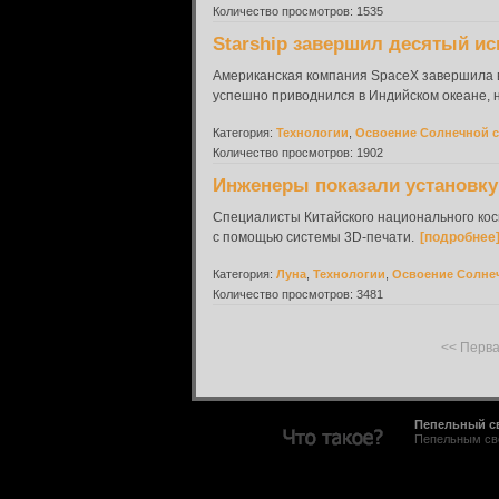
Количество просмотров: 1535
Starship завершил десятый и
Американская компания SpaceX завершила во
успешно приводнился в Индийском океане, н
Категория:
Технологии
,
Освоение Солнечной 
Количество просмотров: 1902
Инженеры показали установку 
Специалисты Китайского национального кос
с помощью системы 3D-печати.
[подробнее
Категория:
Луна
,
Технологии
,
Освоение Солне
Количество просмотров: 3481
<< Перв
Пепельный с
Пепельным све