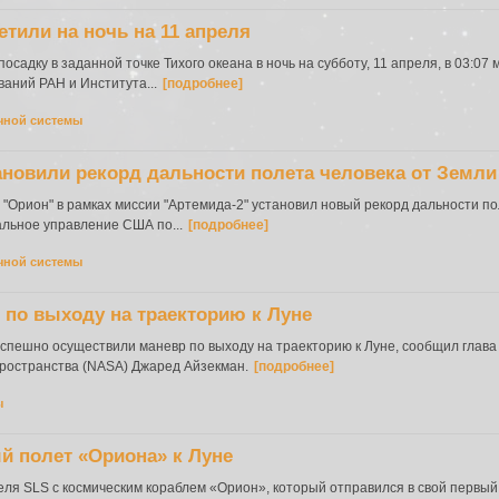
тили на ночь на 11 апреля
садку в заданной точке Тихого океана в ночь на субботу, 11 апреля, в 03:07
аний РАН и Института...
[подробнее]
чной системы
ановили рекорд дальности полета человека от Земли
 "Орион" в рамках миссии "Артемида-2" установил новый рекорд дальности по
льное управление США по...
[подробнее]
чной системы
 по выходу на траекторию к Луне
 успешно осуществили маневр по выходу на траекторию к Луне, сообщил гла
пространства (NASA) Джаред Айзекман.
[подробнее]
ы
 полет «Ориона» к Луне
еля SLS с космическим кораблем «Орион», который отправился в свой первы