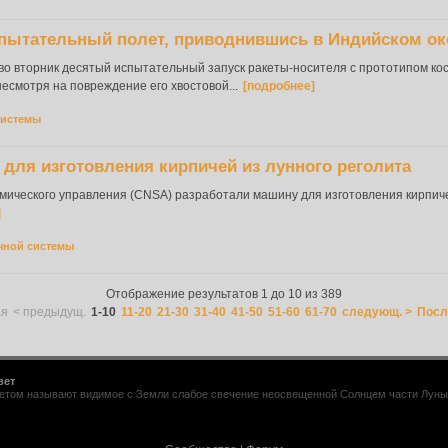
спытательный полет, приводнившись в Индийском ок
 вторник десятый испытательный запуск ракеты-носителя с прототипом косм
есмотря на повреждение его хвостовой...
[подробнее]
системы
для изготовления кирпичей из лунного реголита
мического управления (CNSA) разработали машину для изготовления кирпиче
]
чной системы
Отображение результатов 1 до 10 из 389
ая
< предыдущ.
1-10
11-20
21-30
31-40
41-50
51-60
61-70
следующ. >
Посл
вет
том называют видимое с Земли слабое свечение неосвещенной Солнцем части Луны. Е