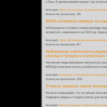
к Луне. В экипаж корабля входят три астрон
Категория:
Луна
,
Технологии
,
Освоение Солне
Количество просмотров: 796
NASA отложило первую высадк
NASA решило отложить первую высадку людей
четвертого, намеченного на 2028 год. Задач
Категория:
Луна
,
Организация космической де
Количество просмотров: 957
Нейтронная компонента радиа
солнца и мощных солнечных 
Численное моделирование нейтронного аль
ФРЕНД позволили изучить особенности пове
Категория:
Освоение Солнечной системы
,
Сис
Количество просмотров: 1509
Ученые назвали самое безопа
Расчеты показывают, что на лунную базу ка
повредить модуль и создать угрозу для аст
Категория:
Луна
,
Освоение Солнечной систем