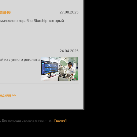
еане
27.08.2025
ического корабля Starship, который
24.04.2025
й из лунного реголита
едняя >>
го природа связана с тем, что...
[далее]