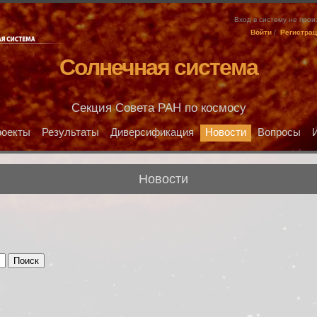
Вход в систему не про
Войти
/
Регистра
Солнечная система
Секция Совета РАН по космосу
оекты
Результаты
Диверсификация
Новости
Вопросы
Новости