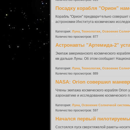
Посадку корабля "Орион" наме
Корабль "Орион" предварительно совершит по
астрономии Института космических исследов
Категория:
Луна
,
Технологии
,
Освоение Солне
Количество просмотров: 877
Астронавты "Артемида-2" уст
Экипаж американского космического корабля
км дальше Луны. Об этом сообщает Национа
Категория:
Луна
,
Технологии
,
Освоение Солне
Количество просмотров: 889
NASA: Orion совершил маневр
Члены экипажа космического корабля Orion
аэронавтике и исследованию космического 
Категория:
Луна
,
Освоение Солнечной систем
Количество просмотров: 597
Начался первый пилотируемый
Состоялся пуск сверхтяжелой ракеты-носит