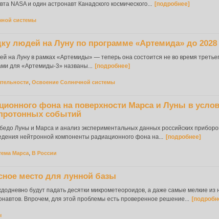
авта NASA и один астронавт Канадского космического...
[подробнее]
чной системы
у людей на Луну по программе «Артемида» до 2028
 на Луну в рамках «Артемиды» — теперь она состоится не во время третьего
ами для «Артемиды-3» названы...
[подробнее]
ятельности
,
Освоение Солнечной системы
ционного фона на поверхности Марса и Луны в усло
протонных событий
бедо Луны и Марса и анализ экспериментальных данных российских приборо
дения нейтронной компоненты радиационного фона на...
[подробнее]
тема Марса
,
В России
сное место для лунной базы
ждодневно будут падать десятки микрометеороидов, а даже самые мелкие из
ронавтов. Впрочем, для этой проблемы есть проверенное решение...
[подробн
ы