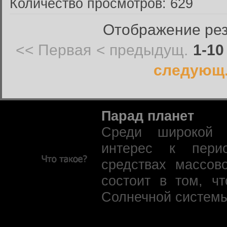
Количество просмотров: 629
Отображение резу
<< Первая
< предыдущ.
1-10
следующ.
Парад планет
Среди широкой 
интерес к пери
средствах массов
состоит в том, ч
Солнечной системы