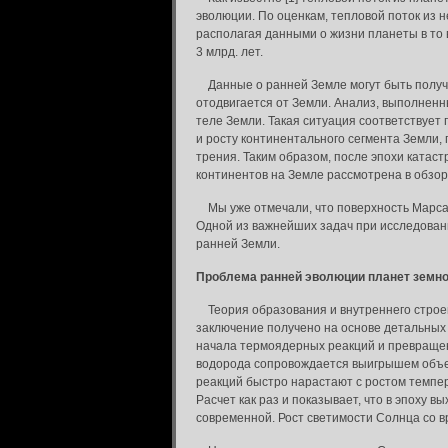
эволюции. По оценкам, тепловой поток из н
располагая данными о жизни планеты в то 
3 млрд. лет.
Данные о ранней Земле могут быть получе
отодвигается от Земли. Анализ, выполненны
теле Земли. Такая ситуация соответствует
и росту континентального сегмента Земли,
трения. Таким образом, после эпохи катас
континентов на Земле рассмотрена в обзор
Мы уже отмечали, что поверхность Марса 
Одной из важнейших задач при исследовани
ранней Земли.
Проблема ранней эволюции планет земно
Теория образования и внутреннего строени
заключение получено на основе детальных
начала термоядерных реакций и превращен
водорода сопровождается выигрышем объем
реакций быстро нарастают с ростом темпе
Расчет как раз и показывает, что в эпоху 
современной. Рост светимости Солнца со 