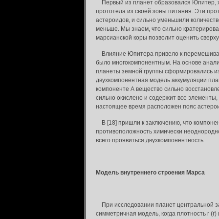
Первый из планет образовался Юпитер, х
прототела из своей зоны питания. Эти про
астероидов, и сильно уменьшили количеств
меньше. Мы знаем, что сильно кратериров
марсианской коры позволит оценить сверх
Влияние Юпитера привело к перемешивани
было многокомпонентным. На основе анали
планеты земной группы сформировались из 
двухкомпонентная модель аккумуляции плане
компоненте А вещество сильно восстановл
сильно окислено и содержит все элементы, 
настоящее время расположен пояс астеро
В [18] пришли к заключению, что компонен
противоположность химически неоднородной
всего проявиться двухкомпонентность.
Модель внутреннего строения Марса
При исследовании планет центральной за
симметричная модель, когда плотность r (r