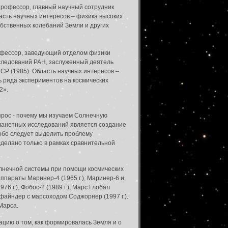
профессор, главный научный сотрудник
сть научных интересов – физика высоких
обственных колебаний Земли и других
офессор, заведующий отделом физики
следований РАН, заслуженный деятель
СР (1985). Область научных интересов –
 ряда экспериментов на космических
2».
прос - почему мы изучаем Солнечную
 планетных исследований является создание
собо следует выделить проблему
сделано только в рамках сравнительной
олнечной системы при помощи космических
параты Маринер-4 (1965 г.), Маринер-6 и
976 г.), Фобос-2 (1989 г.), Марс Глобал
асфайндер с марсоходом Соджорнер (1997 г.).
Марса.
ацию о том, как формировалась Земля и о