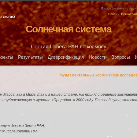
Вход в систему не про
Войти
/
Регистра
Солнечная система
Секция Совета РАН по космосу
оекты
Результаты
Диверсификация
Новости
Вопросы
Фундаментальные космические исследова
ям Марса, как в Мире, так и в нашей стране, мы приняли решение выстав
, опубликованную в журнале «Природа» в 2000 году. По своей сути, эта ст
ститут физики Земли РАН,
ских исследований РАН