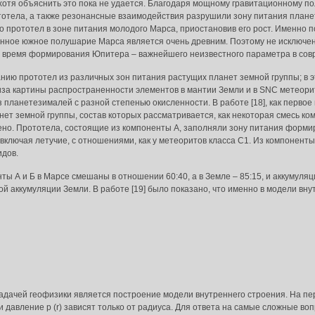
отя объяснить это пока не удается. Благодаря мощному гравитационному п
тотела, а также резонансные взаимодействия разрушили зону питания плане
о прототел в зоне питания молодого Марса, приостановив его рост. Именно 
анное южное полушарие Марса является очень древним. Поэтому не исключен
у время формирования Юпитера – важнейшего неизвестного параметра в сов
ю прототел из различных зон питания растущих планет земной группы; в э
за картины распространенности элементов в мантии Земли и в SNC метеорит
планетезималей с разной степенью окисленности. В работе [18], как перво
т земной группы, состав которых рассматривается, как некоторая смесь компо
ено. Прототела, состоящие из компоненты А, заполняли зону питания форм
включая летучие, с отношениями, как у метеоритов класса С1. Из компоненты
идов.
ты А и Б в Марсе смешаны в отношении 60:40, а в Земле – 85:15, и аккумуля
 аккумуляции Земли. В работе [19] было показано, что именно в модели вн
дачей геофизики является построение модели внутреннего строения. На пе
) и давление p (r) зависят только от радиуса. Для ответа на самые сложные в