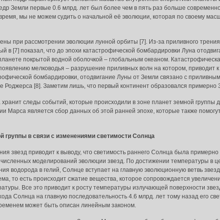
едр Земли первые 0.6 млрд. лет был более чем в пять раз больше современно
время, мы не можем судить о начальной её эволюции, которая по своему мас
ны при рассмотрении эволюции лунной орбиты [7]. Из-за приливного трения 
й в [7] показал, что до эпохи катастрофической бомбардировки Луна отодвиг
 планете покрытой водной оболочкой – глобальным океаном. Катастрофическ
 появлению мелководья – разрушение приливных волн на котором, приводит 
трофической бомбардировки, отодвигание Луны от Земли связано с приливным
е Роджерса [8]. Заметим лишь, что первый континент образовался примерно 3
хранит следы событий, которые происходили в зоне планет земной группы д
и Марса является сбор данных об этой ранней эпохе, которые также помогут
й группы в связи с изменениями светимости Солнца
я звезд приводит к выводу, что светимость раннего Солнца была примерно 
 численных моделирований эволюции звезд. По достижении температуры в це
ия водорода в гелий, Солнце вступает на главную эволюционную ветвь звез
а, то есть происходит сжатие вещества, которое сопровождается увеличе
ратуры. Все это приводит к росту температуры излучающей поверхности зве
выхода Солнца на главную последовательность 4.6 млрд. лет тому назад его 
временем может быть описан линейным законом.