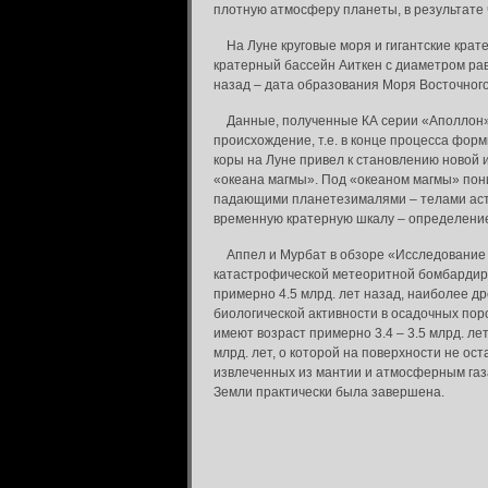
плотную атмосферу планеты, в результате
На Луне круговые моря и гигантские крате
кратерный бассейн Аиткен с диаметром ра
назад – дата образования Моря Восточног
Данные, полученные КА серии «Аполлон» п
происхождение, т.е. в конце процесса фор
коры на Луне привел к становлению новой 
«океана магмы». Под «океаном магмы» по
падающими планетезималями – телами асте
временную кратерную шкалу – определение
Аппел и Мурбат в обзоре «Исследование др
катастрофической метеоритной бомбардиров
примерно 4.5 млрд. лет назад, наиболее др
биологической активности в осадочных пор
имеют возраст примерно 3.4 – 3.5 млрд. ле
млрд. лет, о которой на поверхности не о
извлеченных из мантии и атмосферным газа
Земли практически была завершена.