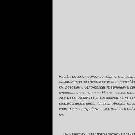
Рис.1. Гипсометрические карты полушари
альтиметра на космическом аппарате Мар
км) розовым и бело-розовым; зеленым и 
строении поверхности Марса, состоящее в
лет назад северная низменность была за
(внизу) хорошо виден бассейн Эллада, на
края, и горы Аскрийская - верхний из тро
км.
Как известно [1] тепловой поток из плане