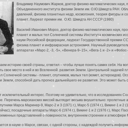
Владимир Наумович Жарков, доктор физико-математических наук, 
Объединенного института физики Земли им. О.Ю.Шмидта РАН. Обла
давлений, физика планетных недр, космогония, теория фигуры и с
планет. Лауреат премии им. О.Ю. Шмидта АН СССР (1980)
Василий Иванович Мороз, доктор физико-математических наук, пр
планет и малых тел Солнечной системы Института космических ис
науки Российской федерации, лауреат Государственной премии СС
физика планет и инфракрасная астрономия. Научный руководитель
аппаратах «Марс-2, -3, -5», «Венера-9–15», «Вега-1 и -2» и «Фобос-
аем историю своей страны, ответил – чтобы лучше понять самих себя. На во
ять свое место в ней и во Вселенной. развития Земли. Центральной задачей
л Солнечной системы - планет, спутников, малых тел (комет, астероидов). О
 Земли, способной дать прогноз дальнейшего ее развития. Это может быть 
 исключительный интерес. Поэтому не удивительно, что в исследованиях С
. Перечень марсианских миссий выглядит весьма внушительно: пролетные ап
спутники Марса Маринер-9, Марс-2 и 3 (1971 г.), Марс-5 (1974 г.), Викинг-1 и 2 (1
йчас); посадочные аппараты Марс-6 (1974 г.), Викинг-1 и 2 (1976 г.), Марс П
временных представлений о поверхности, внутреннем строении и атмосфере 
ся в науке о Марсе, связан, с одной стороны, с надеждой получить информ