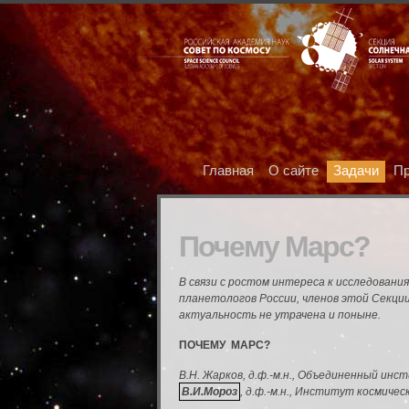
Главная
О сайте
Задачи
Пр
Почему Марс?
В связи с ростом интереса к исследовани
планетологов России, членов этой Секции
актуальность не утрачена и поныне.
ПОЧЕМУ МАРС?
В.Н. Жарков, д.ф.-м.н., Объединенный ин
В.И.Мороз
, д.ф.-м.н., Институт космиче