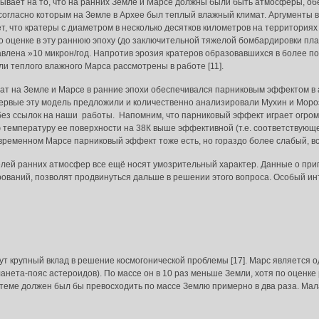
ывает на то, что на ранних Земле и Марсе должны были быть атмосферы, 
согласно которым на Земле в Архее был теплый влажный климат. Аргументы в
ет, что кратеры с диаметром в несколько десятков километров на территориях с
о оценке в эту раннюю эпоху (до заключительной тяжелой бомбардировки п
авлена »10 микрон/год. Напротив эрозия кратеров образовавшихся в более п
ли теплого влажного Марса рассмотрены в работе [11].
 на Земле и Марсе в ранние эпохи обеспечивался парниковым эффектом в а
ервые эту модель предложили и количественно анализировали Мухин и Мороз
– без ссылок на наши работы. Напомним, что парниковый эффект играет огр
температуру ее поверхности на 38К выше эффективной (т.е. соответствующ
временном Марсе парниковый эффект тоже есть, но гораздо более слабый, вс
ей ранних атмосфер все ещё носят умозрительный характер. Данные о прип
ваний, позволят продвинуться дальше в решении этого вопроса. Особый инт
 крупный вклад в решение космогонической проблемы [17]. Марс является о
анета-пояс астероидов). По массе он в 10 раз меньше Земли, хотя по оценк
истеме должен был бы превосходить по массе Землю примерно в два раза. М