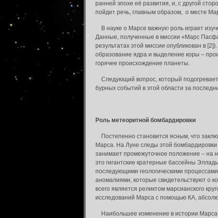
ранней эпохе её развития, и, с другой сто
пойдет речь, главным образом, о месте Ма
В науке о Марсе важную роль играет изуч
Данные, полученные в миссии «Марс Пасфа
результатах этой миссии опубликован в [2]
образование ядра и выделение коры – прои
горячее происхождение планеты.
Следующий вопрос, который подогревает и
бурных событий в этой области за последн
Роль метеоритной бомбардировки
Постепенно становится ясным, что заключ
Марса. На Луне следы этой бомбардировки 
занимает промежуточное положение – на 
это гигантские кратерные бассейны Эллады
последующими геологическими процессами
аномалиями, которые свидетельствуют о ко
всего является реликтом марсианского кр
исследований Марса с помощью КА, абсолю
Наибольшее изменение в истории Марса, с