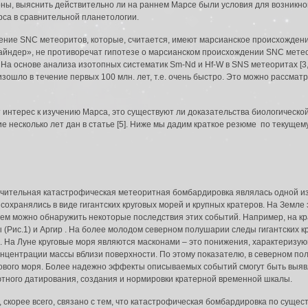
роны, выяснить действительно ли на раннем Марсе были условия для возникно
рса в сравнительной планетологии.
ение SNC метеоритов, которые, считается, имеют марсианское происхождени
йндер», не противоречат гипотезе о марсианском происхождении SNC метео
). На основе анализа изотопных систематик Sm-Nd и Hf-W в SNS метеоритах [
зошло в течение первых 100 млн. лет, т.е. очень быстро. Это можно рассмат
нтерес к изучению Марса, это существуют ли доказательства биологической
ие несколько лет дан в статье [5]. Ниже мы дадим краткое резюме по текуще
ительная катастрофическая метеоритная бомбардировка являлась одной из 
сохранялись в виде гигантских круговых морей и крупных кратеров. На Земле
нем можно обнаружить некоторые последствия этих событий. Например, на 
 (Рис.1) и Аргир . На более молодом северном полушарии следы гигантских 
. На Луне круговые моря являются масконами – это понижения, характериз
нцентрации массы вблизи поверхности. По этому показателю, в северном по
угового моря. Более надежно эффекты описываемых событий смогут быть вы
тного датирования, создания и нормировки кратерной временной шкалы.
корее всего, связано с тем, что катастрофическая бомбардировка по сущес