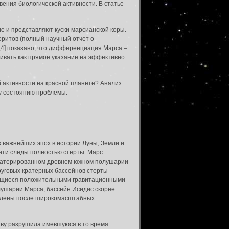
вения биологической активности. В статье
е и представляют куски марсианской коры.
ритов (полный научный отчет о
3,4] показано, что дифференциация Марса –
ривать как прямое указание на эффективно
 активности на красной планете? Анализ
му состоянию проблемы.
важнейших эпох в истории Луны, Земли и
 эти следы полностью стерты. Марс
кратерированном древнем южном полушарии
круговых кратерных бассейнов стерты
ующиеся положительными гравитационными
лушарии Марса, бассейн Исидис скорее
явлены после широкомасштабных
тву разрушила имевшуюся в то время