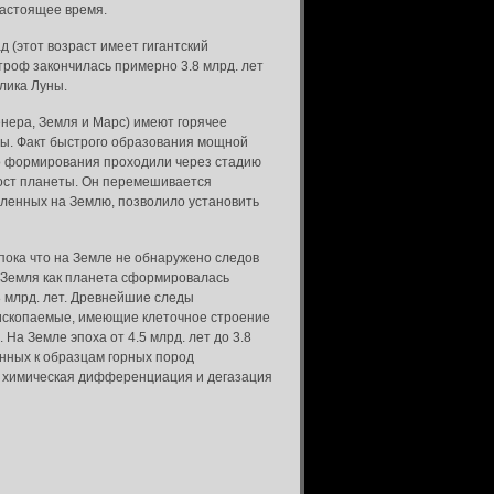
настоящее время.
 (этот возраст имеет гигантский
роф закончилась примерно 3.8 млрд. лет
лика Луны.
нера, Земля и Марс) имеют горячее
ны. Факт быстрого образования мощной
го формирования проходили через стадию
ост планеты. Он перемешивается
ленных на Землю, позволило установить
пока что на Земле не обнаружено следов
о Земля как планета сформировалась
8 млрд. лет. Древнейшие следы
 ископаемые, имеющие клеточное строение
На Земле эпоха от 4.5 млрд. лет до 3.8
енных к образцам горных пород
ад химическая дифференциация и дегазация