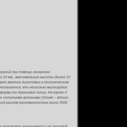
мерений при помощи лазерного
10 км) , максимальные высоты (более 10
уют явление дихотомии в геологическом
дполагается, что несколько миллиардов
форму его береговой линии. На карте А
ими потухшими вулканами (Олимп – вблизи
еский разлом протяженностью около 5000
и определяет интенсивность её тепловой