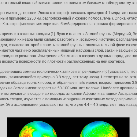
 чего теплый влажный климат сменился климатом близким к наблюдаемому в 
ры имеют датировки. Эпоха катастроф началась примерно 4.1 млрд. лет назад
вным примерно 2250 км, расположенный у южного полюса Луны). Эпоха катаст
о. Катастрофическая метеоритная бомбардировка завершила формирование 
ривели к важным выводам [1]: Луна и планеты Земной группы (Меркурий, Ве
мирования их недра были сильно разогреты и, возможно, частично расплавле
идеи, согласно которой планеты земной группы в заключительной фазе свое
нимается частично расплавленный мощный наружный слой, заканчивающей р
роидных размеров. Измерение абсолютного возраста лунных пород, достав
 возраста поверхности по плотности расположенных на ней кратеров.
евнейших земных геологических записей в Гренландии» [6] указывают, что 
ки, закончившейся примерно 3.8 млрд. лет тому назад. Несмотря на то, чт
евние образцы горных пород, отобранные in situ имеют, возраст примерно 3.
одах на Земле имеют возраст на 50-100 млн. лет моложе. Наиболее древние
т и встречаются в осадочных породах из южной Африки и западной Австралии. 
сталось следов, изучается с помощью изощренных изотопных методов примен
м. Эти исследования указывают на то, что уже 4.4 – 4.3 млрд. лет тому наз