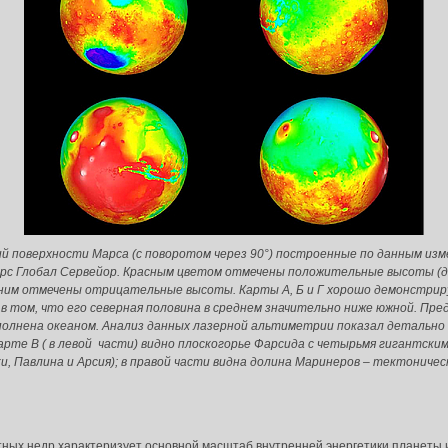
й поверхности Марса (с поворотом через 90°) построенные по данным из
с Глобал Сервейор. Красным цветом отмечены положительные высоты (до 
синим отмечены отрицательные высоты. Карты А, Б и Г хорошо демонстрир
 том, что его северная половина в среднем значительно ниже южной. Пре
полнена океаном. Анализ данных лазерной альтиметрии показал детально 
 карте В ( в левой части) видно плоскогорье Фарсида с четырьмя гигантск
йки, Павлина и Арсия); в правой части видна долина Маринеров – тектонич
тных недр характеризует основной масштаб внутренней энергетики планеты 