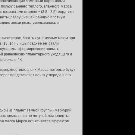
обеспечивающие заметный парниковый
 пользу раннего теплого, влажного Марса
 возрастами старше ~ (3.8 - 3.5) млрд. лет
ланеты, разрушившей раннюю плотную
оздние эпохи резко уменьшилась и
тмосферах, богатых углекислым газом при
 [13, 14]. Лишь позднее ее стали
омную роль в формировании климата
ей равновесию планетарного уходящего и
его около 4К.
оверхностных слоях Марса, которые будут
ерес представляет поиск углерода и его
дной из планет земной группы (Меркурий,
е распределения не летучей компоненты
алая масса Марса объясняется эффектом