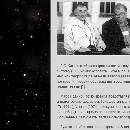
В.О. Ключевский на вопрос, зачем мы изуч
систему (СС), можно ответить – чтобы пон
научной теории образования и эволюции те
построения теории образования и эволюции
планетологии [1].
Марс с данной точки зрения представляет
аппаратов ему уделялось большое внимание
-7(1969 г.), Марс-4 (1974 г.); искусственные 
Сервейор(1997 г., продолжает работать и се
Полученные результаты легли в основу со
Бум, который в настоящее время наблюдает