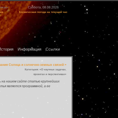
Суббота, 08.08.2026
изведен
ция
Космическая погода на текущий час
История
Информация
Ссылки
ния Солнца и солнечно-земных связей >
Категория: «О научных задачах,
проектах и перспективах»
ить на нашем сайте статью крупнейших
атья является программной, а ее