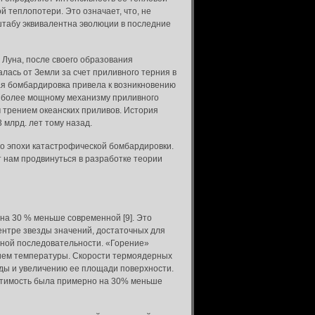
й теплопотери. Это означает, что, не
штабу эквивалентна эволюции в последние
Луна, после своего образования
алась от Земли за счет приливного терния в
ая бомбардировка привела к возникновению
к более мощному механизму приливного
 трением океанских приливов. История
 млрд. лет тому назад.
о эпохи катастрофической бомбардировки.
 нам продвинуться в разработке теории
на 30 % меньше современной [9]. Это
нтре звезды значений, достаточных для
дной последовательности. «Горение»
нием температуры. Скорости термоядерных
зды и увеличению ее площади поверхности.
светимость была примерно на 30% меньше