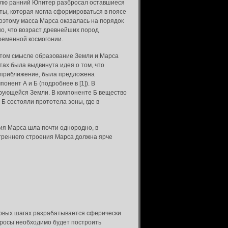
олю ранний Юпитер разбросал оставшиеся
ты, которая могла сформироваться в поясе
поэтому масса Марса оказалась на порядок
о, что возраст древнейших пород
ременной космогонии.
том смысле образование Земли и Марса
ах была выдвинута идея о том, что
е приближение, была предложена
нент А и Б (подробнее в [1]). В
ирующейся Земли. В компоненте Б вещество
 Б состояли прототела зоны, где в
ция Марса шла почти однородно, в
утреннего строения Марса должна ярче
рвых шагах разрабатывается сферически
опросы необходимо будет построить