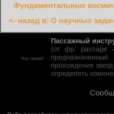
Фундаментальные космич
<- назад в: О научных зада
Пассажный инстр
(от фр. passage 
предназначенны
прохождения звезд
определять измене
Сообщ