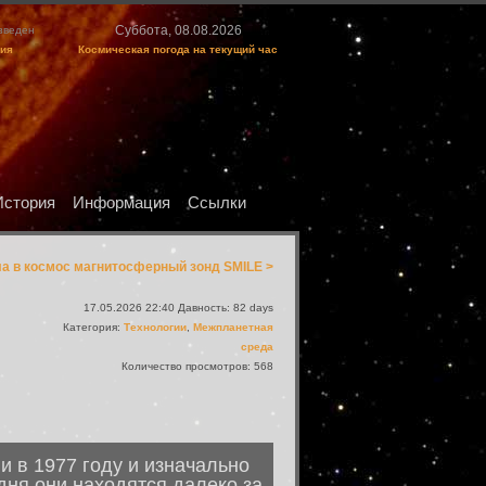
Суббота, 08.08.2026
изведен
ция
Космическая погода на текущий час
История
Информация
Ссылки
ла в космос магнитосферный зонд SMILE >
17.05.2026 22:40 Давность: 82 days
Категория:
Технологии
,
Межпланетная
среда
Количество просмотров: 568
и в 1977 году и изначально
дня они находятся далеко за