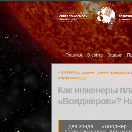
Главная
О сайте
Задачи
Пр
< ИКИ РАН планирует получить первые в
в будущем году
Как инженеры пл
«Вояджеров»? Н
Два зонда — «Вояджер-1» 
предназначались для иссл