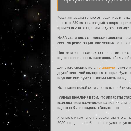
Когда аппараты только отправились в путь
— около 230 ватт на каждый аппарат, прич
примерно 200 ватт, а сам радиосигнал идет 
NASA уже много лет экономит энергию, по
система регистрации плазменных волн. У «
При этом зонды ежегодно теряют около че
под неофициальным названием «Большой вз
Для этого специалисты
планируют
отключи
другой системой подогрева, которая будет
научного инструмента как минимум на год.
Испытания новой схемы должны пройти сна
Главная проблема в том, что аппараты ста
воздействием космической радиации, а мно
надежно были созданы «Вояджеры».
Ученые считают вполне реальным, что аппа
2030-х годов — особенно если удастся ус
Забыли пароль?