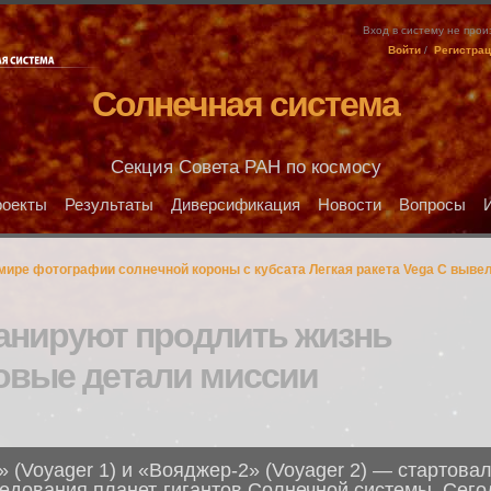
Вход в систему не про
Войти
/
Регистра
Солнечная система
Секция Совета РАН по космосу
оекты
Результаты
Диверсификация
Новости
Вопросы
 мире фотографии солнечной короны с кубсата
Легкая ракета Vega C выве
анируют продлить жизнь
овые детали миссии
(Voyager 1) и «Вояджер-2» (Voyager 2) — стартовал
едования планет-гигантов Солнечной системы. Сего