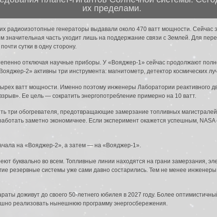
их пределами.
, их радиоизотопные генераторы выдавали около 470 ватт мощности. Сейчас
ем значительная часть уходит лишь на поддержание связи с Землей. Для пер
почти сутки в одну сторону.
степенно отключая научные приборы. У «Вояджер-1» сейчас продолжают пол
Вояджер-2» активны три инструмента: магнитометр, детектор космических лу
тырех ватт мощности. Именно поэтому инженеры Лаборатории реактивного д
рыв». Ее цель — сократить энергопотребление примерно на 10 ватт.
ть три обогревателя, предотвращающие замерзание топливных магистралей 
 работать заметно экономичнее. Если эксперимент окажется успешным, NASA
чала на «Вояджер-2», а затем — на «Вояджер-1».
реют буквально во всем. Топливные линии находятся на грани замерзания, эл
гие резервные системы уже сами давно состарились. Тем не менее инженеры 
раты доживут до своего 50-летнего юбилея в 2027 году. Более оптимистичны
пешно реализовать нынешнюю программу энергосбережения.