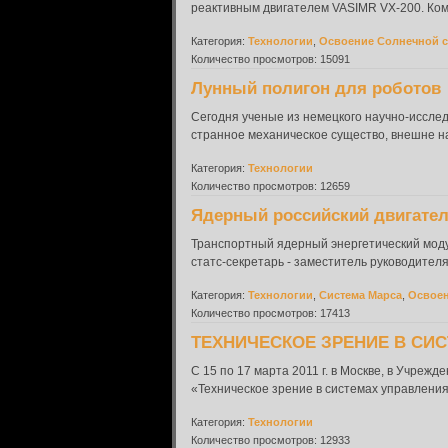
реактивным двигателем VASIMR VX-200. Комп
Категория:
Технологии
,
Освоение Солнечной 
Количество просмотров: 15091
Лунный полигон для роботов
Сегодня ученые из немецкого научно-исслед
странное механическое существо, внешне н
Категория:
Технологии
Количество просмотров: 12659
Ядерный российский двигател
Транспортный ядерный энергетический моду
статс-секретарь - заместитель руководител
Категория:
Технологии
,
Система Марса
,
Освоен
Количество просмотров: 17413
ТЕХНИЧЕСКОЕ ЗРЕНИЕ В СИ
С 15 по 17 марта 2011 г. в Москве, в Учре
«Техническое зрение в системах управления
Категория:
Технологии
Количество просмотров: 12933