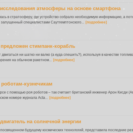
 исследования атмосферы на основе смартфона
сь в стратосферу, где устройство собрало необходимую информацию, а пот
 запущенный специалистами Саутгемптонского...
[подробнее]
 предложен стимпанк-корабль
вигаться ни шатко ни валко (а куда спешить?), используя в качестве топлива
рения на обычном ракетном...
[подробнее]
т роботам-кузнечикам
рсе с помощью роя роботов – так считает британский инженер Арон Кисди (Ar
ком номере журнала Acta...
[подробнее]
двигатель на солнечной энергии
O, посвященном будущему космических технологий, представила последние р