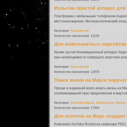
Испытан простой аппарат для
Платформа с мобильным телефоном подняла
местонахождении. Метеорологический зонд,
Категория:
Технологии
Количество просмотров: 13129
Для межпланетных перелётов
Кроме шуток! Инновационный аппарат будет д
при необходимости совершать короткие уско
Категория:
Технологии
Количество просмотров: 12870
Поиск жизни на Марсе поруча
Проще и надежней всего искать жизнь на Ма
опубликовавший свое предложение в мартовс
Категория:
Система Марса
,
Технологии
,
Жизнь
Количество просмотров: 17354
Для полетов на Марс создают 
Компания Ad Astra Rocket на семинаре FIS