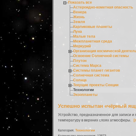
Показать все
Астероидно-кометная опасность
Венера
Жизнь
Земля
Карликовые планеты
Луна
Малые тела
Межпланетная среда
Меркурий
Организация космической деятел
Освоение Солнечной системы
Плутон
Система Марса
Системы планет гигантов
Солнечная система
Солнце
Текущие проекты Секции
Технологии
Экзопланеты
Успешно испытан «чёрный ящ
Устройство, предназначенное для записи и
температуру в верхних слоях атмосферы.
[
Категория:
Технологии
Количество просмотров: 13873