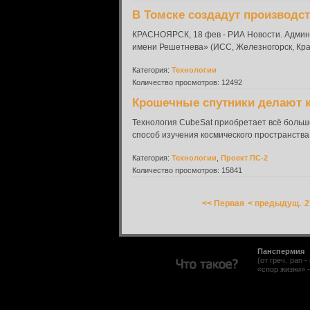
В Томске создадут производс
КРАСНОЯРСК, 18 фев - РИА Новости. Админ
имени Решетнева» (ИСС, Железногорск, Крас
Категория:
Технологии
Количество просмотров: 12492
Крошечные спутники делают к
Технология CubeSat приобретает всё боль
способ изучения космического пространства,
Категория:
Технологии
,
Проект ПС-2
Количество просмотров: 15841
<< Первая
< предыдущ.
2
Панспермия
(от греч. pan
«спор жизни» 