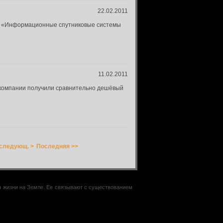
22.02.2011
АО «Информационные спутниковые системы
11.02.2011
 компании получили сравнительно дешёвый
следующ. >
Последняя >>
ия жизни на Земле. Ее связывают с существованием