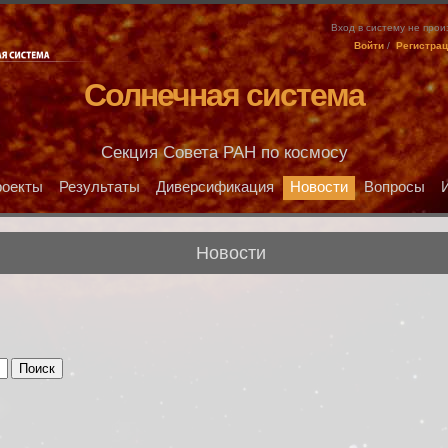
Вход в систему не про
Войти
/
Регистра
Солнечная система
Секция Совета РАН по космосу
оекты
Результаты
Диверсификация
Новости
Вопросы
Новости