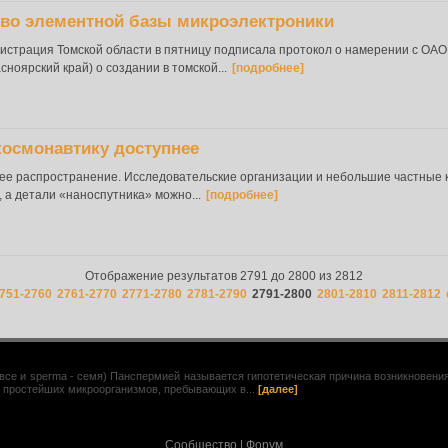
тво элементной базы микроэлектроники
истрация Томской области в пятницу подписала протокол о намерении с О
ноярский край) о создании в томской...
[подробнее]
осмонавтику доступнее
шее распространение. Исследовательские организации и небольшие частные
 а детали «наноспутника» можно...
[подробнее]
Отображение результатов 2791 до 2800 из 2812
751-2760
2761-2770
2771-2780
2781-2790
2791-2800
2801-2810
2811-2812
 - все и sperma - семя) Панспермией называется гипотетическая причина возникновен
- простейших микроорганизмов, пребывающих в...
[далее]
Сообщество
|
Форум