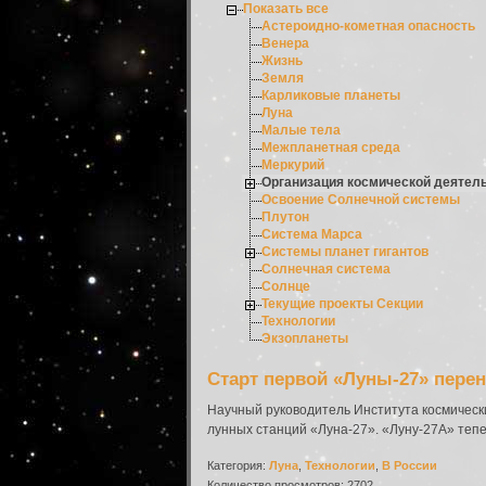
Показать все
Астероидно-кометная опасность
Венера
Жизнь
Земля
Карликовые планеты
Луна
Малые тела
Межпланетная среда
Меркурий
Организация космической деятел
Освоение Солнечной системы
Плутон
Система Марса
Системы планет гигантов
Солнечная система
Солнце
Текущие проекты Секции
Технологии
Экзопланеты
Старт первой «Луны-27» перен
Научный руководитель Института космическ
лунных станций «Луна-27». «Луну-27А» теперь
Категория:
Луна
,
Технологии
,
В России
Количество просмотров: 2702