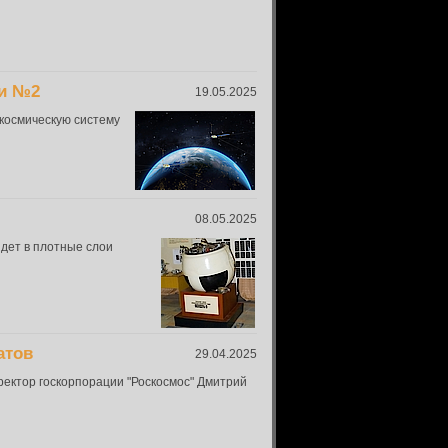
и №2
19.05.2025
космическую систему
08.05.2025
дет в плотные слои
атов
29.04.2025
ректор госкорпорации "Роскосмос" Дмитрий