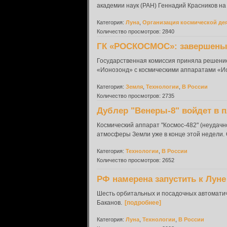
академии наук (РАН) Геннадий Красников н
Категория:
Луна
,
Организация космической де
Количество просмотров: 2840
ГК «РОСКОСМОС»: завершены
Государственная комиссия приняла решение
«Ионозонд» с космическими аппаратами «
Категория:
Земля
,
Технологии
,
В России
Количество просмотров: 2735
Дублер "Венеры-8" войдет в 
Космический аппарат "Космос-482" (неудач
атмосферы Земли уже в конце этой недели. О
Категория:
Технологии
,
В России
Количество просмотров: 2652
РФ намерена запустить к Лун
Шесть орбитальных и посадочных автоматиче
Баканов.
[подробнее]
Категория:
Луна
,
Технологии
,
В России