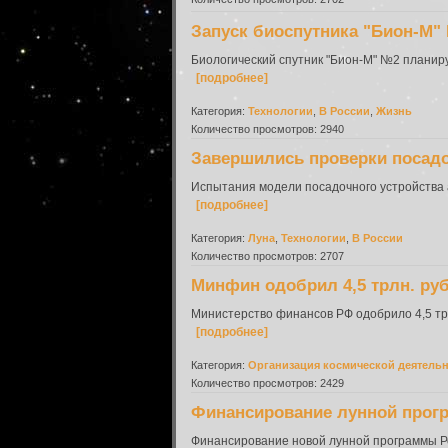
Запуск биоспутника "Бион-М" 
Биологический спутник "Бион-М" №2 планиру
[подробнее]
Категория:
Технологии
,
В России
,
Жизнь
Количество просмотров: 2940
Завершились проверки посадо
Испытания модели посадочного устройства а
[подробнее]
Категория:
Луна
,
Технологии
,
В России
Количество просмотров: 2707
Минфин одобрил 4,5 трлн. ру
Министерство финансов РФ одобрило 4,5 тр
[подробнее]
Категория:
Организация космической деятель
Количество просмотров: 2429
Финансирование лунной прогр
Финансирование новой лунной программы Рос