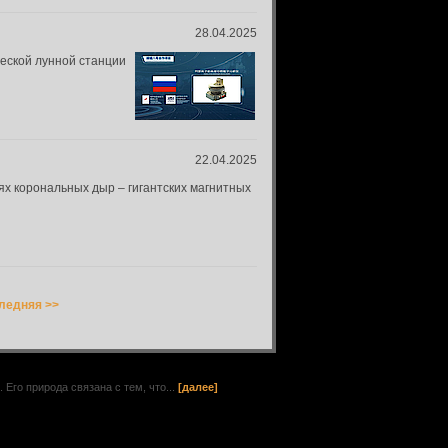
28.04.2025
ческой лунной станции
22.04.2025
ях корональных дыр – гигантских магнитных
ледняя >>
го природа связана с тем, что...
[далее]