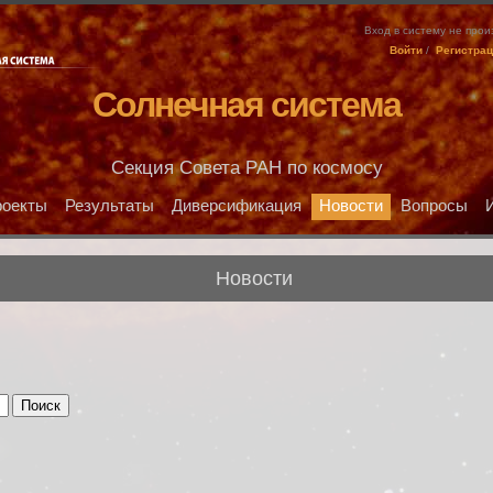
Вход в систему не про
Войти
/
Регистра
Солнечная система
Секция Совета РАН по космосу
оекты
Результаты
Диверсификация
Новости
Вопросы
Новости