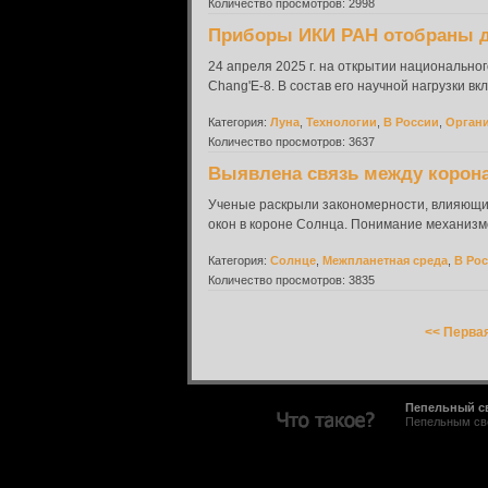
Количество просмотров: 2998
Приборы ИКИ РАН отобраны д
24 апреля 2025 г. на открытии национально
Chang'E-8. В состав его научной нагрузки в
Категория:
Луна
,
Технологии
,
В России
,
Органи
Количество просмотров: 3637
Выявлена связь между коро
Ученые раскрыли закономерности, влияющие 
окон в короне Солнца. Понимание механизмо
Категория:
Солнце
,
Межпланетная среда
,
В Ро
Количество просмотров: 3835
<< Перва
Пепельный с
Пепельным све