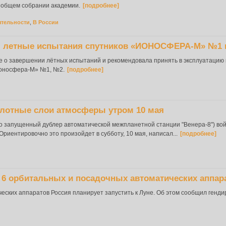
а общем собрании академии.
[подробнее]
ятельности
,
В России
 летные испытания спутников «ИОНОСФЕРА-М» №1 
 о завершении лётных испытаний и рекомендовала принять в эксплуатацию 
Ионосфера-М» №1, №2.
[подробнее]
плотные слои атмосферы утром 10 мая
но запущенный дублер автоматической межпланетной станции "Венера-8") вой
риентировочно это произойдет в субботу, 10 мая, написал...
[подробнее]
е 6 орбитальных и посадочных автоматических аппар
ских аппаратов Россия планирует запустить к Луне. Об этом сообщил генди