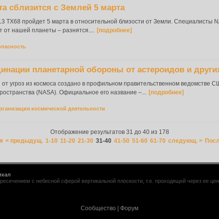
а сблизится с Землей 5 марта
013 TX68 пройдет 5 марта в относительной близости от Земли. Специалисты N
т от нашей планеты – разнятся....
[подробнее]
опасность
инации планетарной обороны от астероидов и других
от угроз из космоса создано в профильном правительственном ведомстве 
ространства (NASA). Официальное его название –...
[подробнее]
рганизация космической деятельности
Отображение результатов 31 до 40 из 178
я
< предыдущ.
1-10
11-20
21-30
31-40
41-50
51-60
61-70
следующ. >
Посл
икал
ресечением с небесной сферой вертикальной плоскости, т.е. проходящей через ее центр
Сообщество
|
Форум