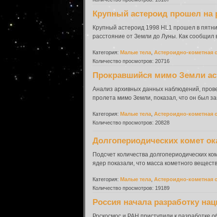
Крупный астероид прошел на 
Крупный астероид 1998 HL1 прошел в пятниц
расстояние от Земли до Луны. Как сообщил 
Категория:
Малые тела
,
Астероидно-кометная 
Количество просмотров: 20716
Прокравшийся мимо Земли аст
Анализ архивных данных наблюдений, провед
пролета мимо Земли, показал, что он был з
Категория:
Малые тела
,
Астероидно-кометная 
Количество просмотров: 20828
Долгопериодических комет ока
Подсчет количества долгопериодических ко
ядер показали, что масса кометного вещест
Категория:
Малые тела
,
Астероидно-кометная 
Количество просмотров: 19189
Россия начала разработку на
Роскосмос и РАН приступили к разработке 