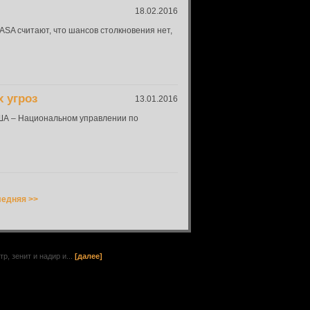
18.02.2016
ASA считают, что шансов столкновения нет,
 угроз
13.01.2016
США – Национальном управлении по
едняя >>
, зенит и надир и...
[далее]