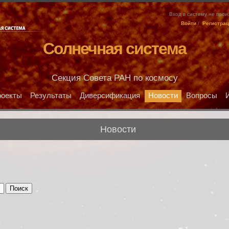
Вход в систему не про
Войти
/
Регистра
Солнечная система
Секция Совета РАН по космосу
оекты
Результаты
Диверсификация
Новости
Вопросы
Новости