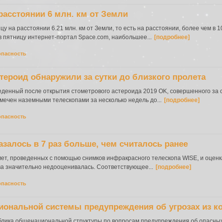
расстоянии 6 млн. км от Земли
у на расстоянии 6.21 млн. км от Земли, то есть на расстоянии, более чем в
в пятницу интернет-портал Space.com, наибольшее...
[подробнее]
опасность
ероид обнаружили за сутки до близкого пролета
енный после открытия стометрового астероида 2019 OK, совершенного за су
амечен наземными телескопами за несколько недель до...
[подробнее]
опасность
залось в 7 раз больше, чем считалось ранее
мет, проведенных с помощью снимков инфракрасного телескопа WISE, и оцен
ва значительно недооценивалась. Соответствующее...
[подробнее]
опасность
циональной системы предупреждения об угрозах из к
облика общенациональной структуры по вопросам предупреждения об опасных