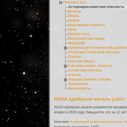
Показать все
Астероидно-кометная опасность
Венера
Жизнь
Земля
Карликовые планеты
Луна
Малые тела
Межпланетная среда
Меркурий
Организация космической деятел
Освоение Солнечной системы
Плутон
Система Марса
Системы планет гигантов
Солнечная система
Солнце
Текущие проекты Секции
Технологии
Экзопланеты
NASA одобрило начало работ 
NASA одобрило начало разработки предвари
космос в 2026 году. Ожидается, что за 12 ле
Категория:
Астероидно-кометная опасность
,
Т
Количество просмотров: 13187