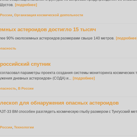
Шустов.
[подробнее]
 России
,
Организация космической деятельности
емных астероидов достигло 15 тысяч
олее 90% околоземных астероидов размерами свыше 140 метров.
[подробнее
опасность
российский спутник
 согласовал параметры проекта создания системы мониторинга космических 
жения дневных астероидов» (СОДА) и...
[подробнее]
опасность
,
В России
елескоп для обнаружения опасных астероидов
ЗТ-33 ВМ способен разглядеть космическую глыбу размером с Тунгусский мет
 России
,
Технологии