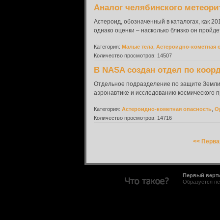
Аналог челябинского метеорит
Астероид, обозначенный в каталогах, как 2
однако оценки – насколько близко он пройде
Категория:
Малые тела
,
Астероидно-кометная 
Количество просмотров: 14507
В NASA создан отдел по коорд
Отдельное подразделение по защите Земли 
аэронавтике и исследованию космического п
Категория:
Астероидно-кометная опасность
,
О
Количество просмотров: 14716
<< Перва
Первый верт
Образуется пе