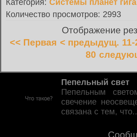
Категория:
Системы планет гиг
Количество просмотров: 2993
Отображение резу
<< Первая
< предыдущ.
11-
80
следующ
Пепельный свет
Пепельным свето
свечение неосвещ
связана с тем, что.
Сообщ