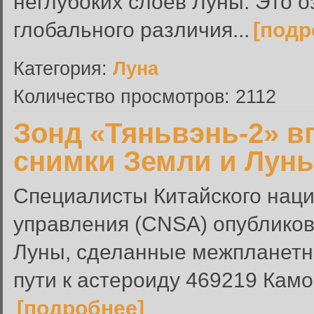
неглубоких слоев Луны. Это о
глобального различия...
[подр
Категория:
Луна
Количество просмотров: 2112
Зонд «Тяньвэнь-2» в
снимки Земли и Лун
Специалисты Китайского наци
управления (CNSA) опублико
Луны, сделанные межпланетно
пути к астероиду 469219 Кам
[подробнее]