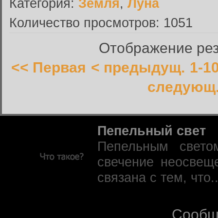
Категория:
Земля
,
Луна
Количество просмотров: 1051
Отображение резу
<< Первая
< предыдущ.
1-1
следующ.
Пепельный свет
Пепельным свето
свечение неосвещ
связана с тем, что.
Сообщ