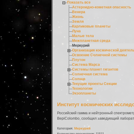
Показать все
Астероидно-кометная опасность
Венера
Жизнь
Земля
Карликовые планеты
Луна
Малые тела
Межпланетная среда
Меркурий
Организация космической деятел
Освоение Солнечной системы
Плутон
Система Марса
Системы планет гигантов
Солнечная система
Солнце
Текущие проекты Секции
Технологии
Экзопланеты
Институт космических исслед
Российский гамма и нейтронный спектромет
BepiColombo, сообщил заведующий лаборато
Категория:
Меркурий
Количество просмотров: 11511