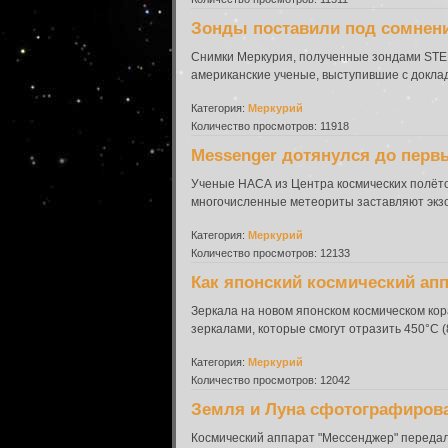
Зонды поставили под сомнени
Снимки Меркурия, полученные зондами STER
американские ученые, выступившие с доклад
Категория:
Меркурий
Количество просмотров: 11918
Messenger дотянулся до перв
Ученые НАСА из Центра космических полёто
многочисленные метеориты заставляют экзо
Категория:
Меркурий
Количество просмотров: 12133
Как японский космический ап
Зеркала на новом японском космическом ко
зеркалами, которые смогут отразить 450°С (8
Категория:
Меркурий
Количество просмотров: 12042
Земля и Луна сфотографирова
Космический аппарат "Мессенджер" передал 