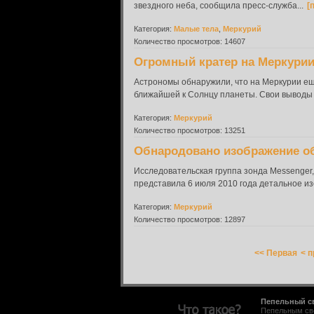
звездного неба, сообщила пресс-служба...
[
Категория:
Малые тела
,
Меркурий
Количество просмотров: 14607
Огромный кратер на Меркурии
Астрономы обнаружили, что на Меркурии ещ
ближайшей к Солнцу планеты. Свои выводы у
Категория:
Меркурий
Количество просмотров: 13251
Обнародовано изображение об
Исследовательская группа зонда Messenger,
представила 6 июля 2010 года детальное из
Категория:
Меркурий
Количество просмотров: 12897
<< Первая
< 
Пепельный с
Пепельным све