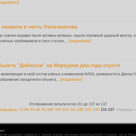
подробнее]
 назвали в честь Рахманинова
е совсем недавно были активны вулканы, нашли огромный ударный кратер, 
ченые опубликовали в трех статьях,...
[подробнее]
ъекта "Дебюсси" на Меркурии два года спустя
 включающая в свой состав учёных и инженеров NASA, университета Джона Го
ображение загадочного объекта...
[подробнее]
Отображение результатов 131 до 137 из 137
предыдущ.
71-80
81-90
91-100
101-110
111-120
121-130
131-137
следующ. >
вет
том называют видимое с Земли слабое свечение неосвещенной Солнцем части Луны. Е