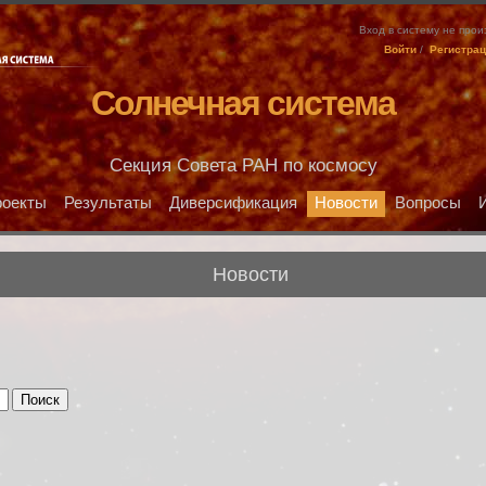
Вход в систему не про
Войти
/
Регистра
Солнечная система
Секция Совета РАН по космосу
оекты
Результаты
Диверсификация
Новости
Вопросы
Новости