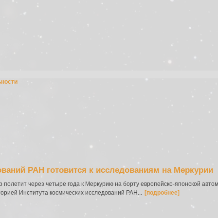
ьности
ований РАН готовится к исследованиям на Меркурии
р полетит через четыре года к Меркурию на борту европейско-японской авт
рией Института космических исследований РАН...
[подробнее]