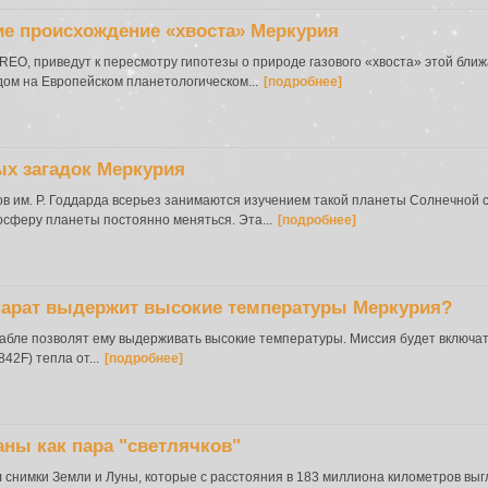
е происхождение «хвоста» Меркурия
EO, приведут к пересмотру гипотезы о природе газового «хвоста» этой бли
ом на Европейском планетологическом...
[подробнее]
ых загадок Меркурия
в им. Р. Годдарда всерьез занимаются изучением такой планеты Солнечной с
сферу планеты постоянно меняться. Эта...
[подробнее]
парат выдержит высокие температуры Меркурия?
рабле позволят ему выдерживать высокие температуры. Миссия будет включа
42F) тепла от...
[подробнее]
ны как пара "светлячков"
снимки Земли и Луны, которые с расстояния в 183 миллиона километров выг