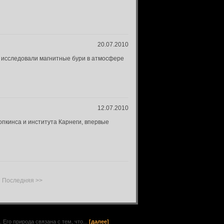
20.07.2010
и исследовали магнитные бури в атмосфере
12.07.2010
пкинса и института Карнеги, впервые
Последняя >>
го природа связана с тем, что...
[далее]