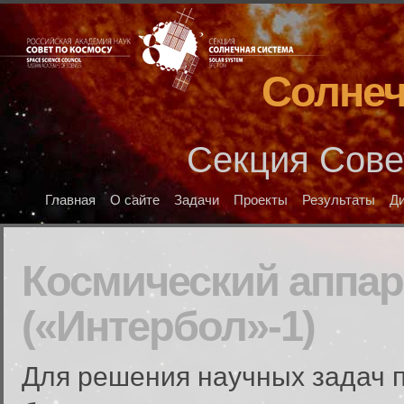
Солнеч
Секция Сове
Главная
О сайте
Задачи
Проекты
Результаты
Д
Космический аппар
(«Интербол»-1)
Для решения научных задач