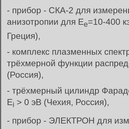
- прибор - СКА-2 для измерен
анизотропии для Е
=10-400 к
е
Греция),
- комплекс плазменных спект
трёхмерной функции распреде
(Россия),
- трёхмерный цилиндр Фараде
Е
> 0 эВ (Чехия, Россия),
i
- прибор - ЭЛЕКТРОН для из