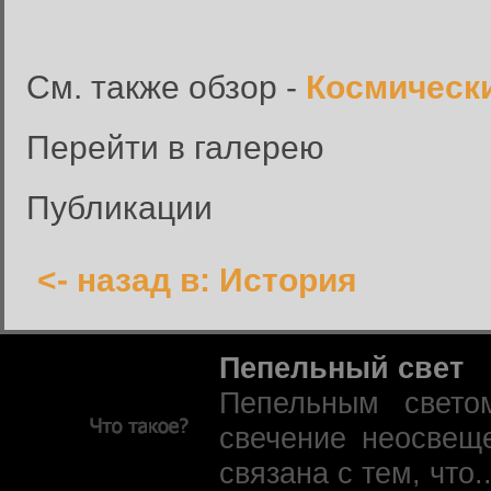
См. также обзор -
Космически
Перейти в галерею
Публикации
<- назад в: История
Пепельный свет
Пепельным свето
свечение неосвещ
связана с тем, что.