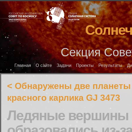
Солнеч
Секция Сове
Главная
О сайте
Задачи
Проекты
Результаты
Д
< Обнаружены две планеты
красного карлика GJ 3473
Ледяные вершины 
образовались из-з