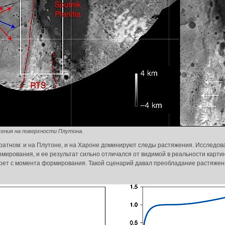
ения на поверхности Плутона.
ратном: и на Плутоне, и на Хароне доминируют следы растяжения. Исследова
мирования, и ее результат сильно отличался от видимой в реальности карт
грет с момента формирования. Такой сценарий давал преобладание растяжен