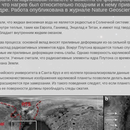
что нагрев был относительно поздним и к нему при
дре. Работа опубликована в журнале Nature Geoscien
ли, что жидкая внеземная вода не является редкостью в Солнечной системе
 внутри теплые, такие как Европа, Ганимед, Энцелад и Титан, и имеют под тв
обладает внутренним жидким океаном.
два процесса: основной вклад вносят приливные деформации из-за сильной гр
спад радиоактивных элементов ядра. Вокруг Плутона вращается только спут
мые им приливные деформации очень слабы. Однако поверхность карликово
ивности. Ученые считали, что радиоактивные элементы ядра Плутона со врем
еана Земли.
рнийского университета в Санта-Круз и его коллеги проанализировали данны
. Высококачественные изображения карликовой планеты позволили делать вы
и расширяется при замерзании. Из такого поведения следует, что если плане
на ее поверхности должны преобладать следы сжатия.