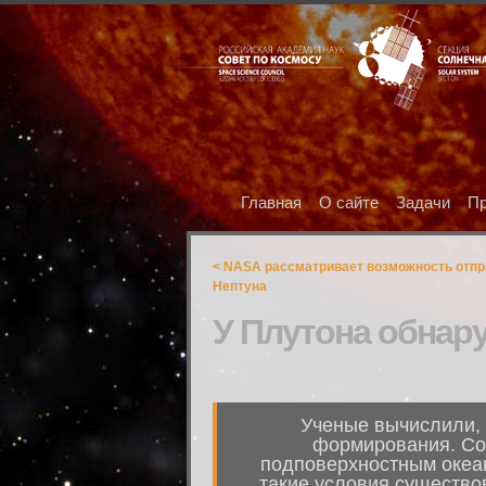
Главная
О сайте
Задачи
Пр
< NASA рассматривает возможность отпр
Нептуна
У Плутона обнар
Ученые вычислили, 
формирования. Со
подповерхностным океан
такие условия существо