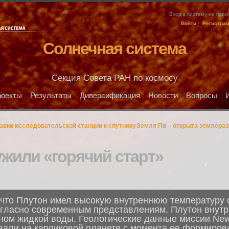
Вход в систему не про
Войти
/
Регистра
Солнечная система
Секция Совета РАН по космосу
оекты
Результаты
Диверсификация
Новости
Вопросы
авки исследовательской станции к спутнику
Земля Пи – открыта землеразм
ужили «горячий старт»
что Плутон имел высокую внутреннюю температуру с
гласно современным представлениям, Плутон внутр
ом жидкой воды. Геологические данные миссии New 
вали на карликовой планете с момента ее формирова