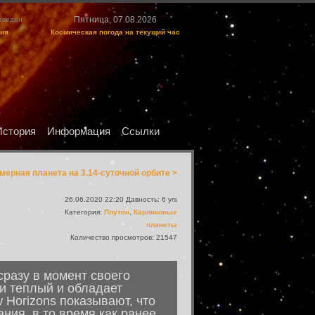
Пятница, 07.08.2026
изведен
ция
Космическая погода на текущий час
История
Информация
Ссылки
ерная планета на 3.14-суточной орбите >
26.06.2020 22:20 Давность: 6 yrs
Категория:
Плутон
,
Карликовые
планеты
Количество просмотров: 21547
разу в момент своего
и теплый и обладает
Horizons показывают, что
ния, в то время как ранее