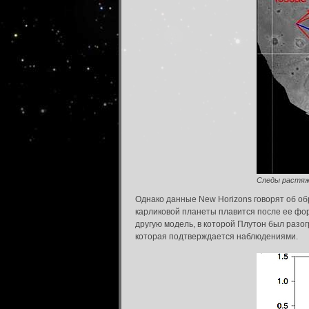
Следы растяж
Однако данные New Horizons говорят об об
карликовой планеты плавится после ее фор
другую модель, в которой Плутон был разо
которая подтверждается наблюдениями.