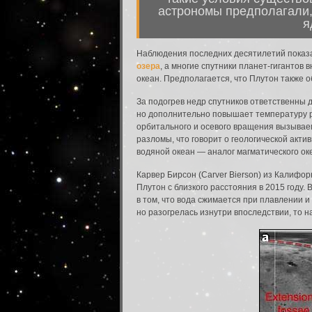
астрономы предполагали, 
я
Наблюдения последних десятилетий показа
озера
, а многие спутники планет-гигантов
океан. Предполагается, что Плутон также 
За подогрев недр спутников ответственны 
но дополнительно повышает температуру ра
орбитального и осевого вращения вызывае
разломы, что говорит о геологической акт
водяной океан — аналог магматического ок
Карвер Бирсон (Carver Bierson) из Калифо
Плутон с близкого расстояния в 2015 году
в том, что вода сжимается при плавлении 
но разогрелась изнутри впоследствии, то 