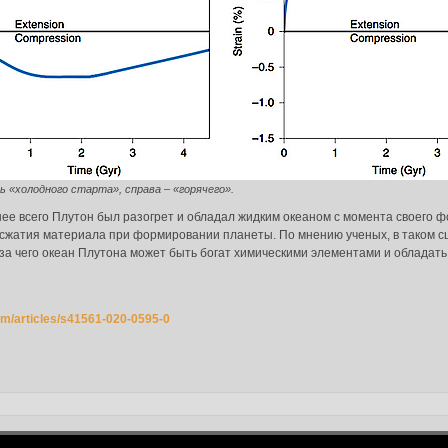
да в систему:
ь «холодного старта», справа – «горячего».
нее всего Плутон был разогрет и обладал жидким океаном с момента своего ф
го сжатия материала при формировании планеты. По мнению ученых, в таком
-за чего океан Плутона может быть богат химическими элементами и обладат
om/articles/s41561-020-0595-0