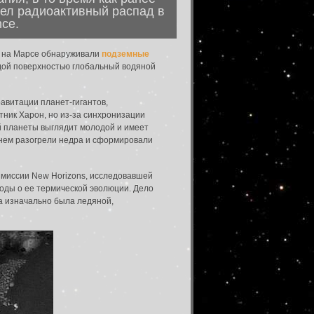
вел радиоактивный распад в
ce.
: на Марсе обнаруживали
подземные
ердой поверхностью глобальный водяной
авитации планет-гигантов,
ник Харон, но из-за синхронизации
й планеты выглядит молодой и имеет
енем разогрели недра и сформировали
е миссии New Horizons, исследовавшей
воды о ее термической эволюции. Дело
та изначально была ледяной,