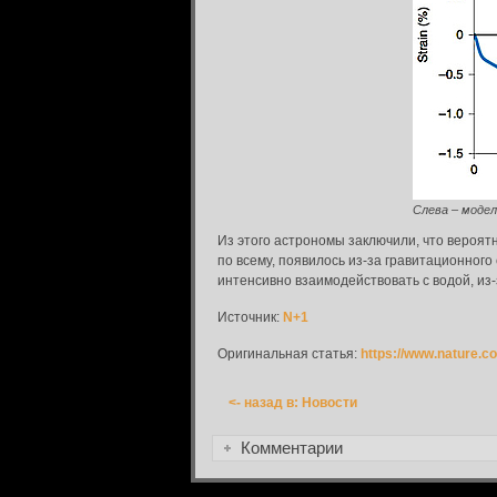
Вход в систему
Введите имя пользователя и пароль для вхо
Вход в систему
Слева – модел
Имя пользователя:
Из этого астрономы заключили, что вероят
по всему, появилось из-за гравитационно
Пароль:
интенсивно взаимодействовать с водой, из
Источник:
N+1
Запомнить меня:
Оригинальная статья:
https://www.nature.c
<- назад в: Новости
Забыли пароль?
Комментарии