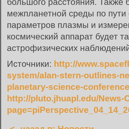
большого расстояния. Также 
межпланетной среды по пути 
параметров плазмы и измере
космический аппарат будет т
астрофизических наблюдений
Вход в систему
Введите имя пользователя и п
Источники:
http://www.spacefl
Вход в систему
system/alan-stern-outlines-n
Имя пользователя:
planetary-science-conference
Пароль:
http://pluto.jhuapl.edu/News-
Запомнить меня:
page=piPerspective_04_14_2
<- назад в: Новости