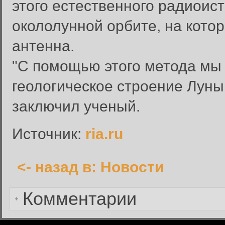
этого естественного радиоис
окололунной орбите, на кото
Вход в систему
антенна.
Введите имя пользователя и п
"С помощью этого метода мы
Вход в систему
Имя пользователя:
геологическое строение Луны,
Пароль:
заключил ученый.
Запомнить меня:
Источник:
ria.ru
<- назад в: Новости
Забыли пароль?
Комментарии