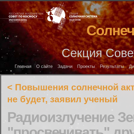
Солнеч
Секция Сове
Главная
О сайте
Задачи
Проекты
Результаты
Д
< Повышения солнечной акт
не будет, заявил ученый
Радиоизлучение З
"просвечивать" др