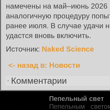
намечены на май–июнь 2026 г
Введите имя пользователя и п
аналогичную процедуру попы
Вход в систему
Имя пользователя:
ранее июля. В случае удачи 
Пароль:
удастся вновь включить.
Запомнить меня:
Источник:
Naked Science
<- назад в: Новости
Забыли пароль?
Комментарии
Пепельный свет
Пепельным свето