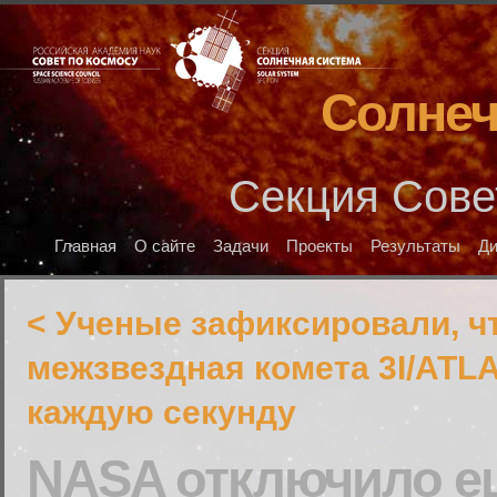
Солнеч
Секция Сове
Главная
О сайте
Задачи
Проекты
Результаты
Д
< Ученые зафиксировали, ч
межзвездная комета 3I/ATL
каждую секунду
NASA отключило ещ