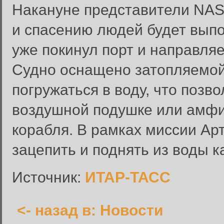
Накануне представители NAS
и спасению людей будет выпо
уже покинул порт и направляе
Судно оснащено затопляемой
Вход в систему
погружаться в воду, что позв
Введите имя пользователя и п
воздушной подушке или амфи
Вход в систему
Имя пользователя:
корабля. В рамках миссии Ар
Пароль:
зацепить и поднять из воды к
Запомнить меня:
Источник:
ИТАР-ТАСС
<- назад в: Новости
Забыли пароль?