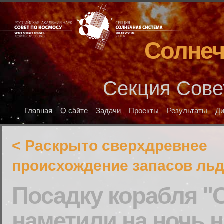
Солнеч
Секция Сове
Главная
О сайте
Задачи
Проекты
Результаты
Д
< Раскрыто сверхдревнее
происхождение запасов льд
Посадку корабля "
наметили на ночь н