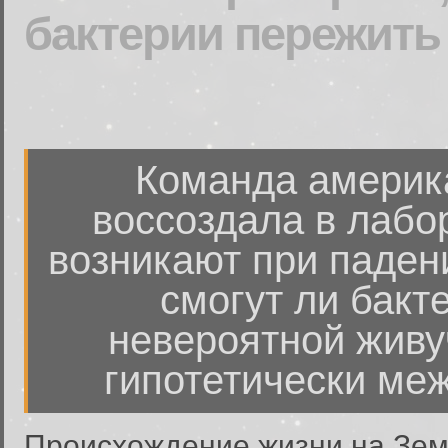
бактерии пережить
Команда америк
воссоздала в лабо
возникают при падени
смогут ли бакт
невероятной живу
гипотетически ме
Происхождение жизни на Земл