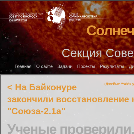
Солнеч
Секция Сове
Главная
О сайте
Задачи
Проекты
Результаты
Д
«Джеймс Уэбб» у
< На Байконуре
закончили восстановление 
"Союза-2.1а"
Ученые проверили,