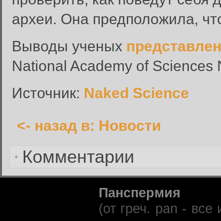
Введите имя пользователя и п
археи. Она предположила, чт
Вход в систему
Имя пользователя:
Выводы ученых
представле
Пароль:
National Academy of Sciences
Запомнить меня:
Источник:
Naked Science
<- назад в: Новости
Забыли пароль?
Комментарии
Панспермия
(от греч. pan - вс