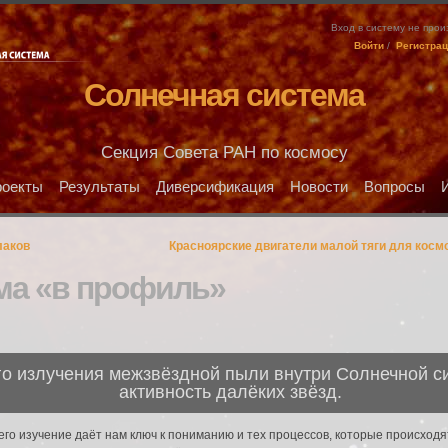
Вход в систему не про
Войти
/
Регистра
Солнечная система
Секция Совета РАН по космосу
оекты
Результаты
Диверсификация
Новости
Вопросы
лаков
Красноярские двигатели малой тяги для косм
ма «в профиль»
о излучения межзвёздной пыли внутри Солнечной с
активность далёких звёзд.
го изучение даёт нам ключ к пониманию и тех процессов, которые происходят