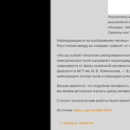
Результаты м
межзвёздной п
единицах). Зв
Zabolotnyi and
Наблюдающиеся на изображении «волны» — 
Расстояния между их «пиками» зависит от
Вход в систему
«Из-за особой топологии электромагнитног
электрического поля направлен перпендику
Введите имя пользователя и пароль для вхо
зависимости от фазы солнечной активност
Вход в систему
факультета МГУ им. М. В. Ломоносова. — В
Имя пользователя:
набегающего потока пыли и периодом сол
Весьма вероятно, что подобная активность
Пароль:
мы можем детальнее изучать циклы активно
Статья с результатами работы была принят
Запомнить меня:
Источник:
пресс-центр ИКИ РАН
<- назад в: Новости
Забыли пароль?