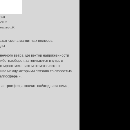
ния
еских
татьи I.P.
лежит смена магнитных полюсов.
еды.
нечного ветра, где вектор напряженности
бо, наоборот, затягиваются внутрь в
аспирант механико-математического
яние между которыми связано со скоростью
гелиосферы».
 астросфер, а значит, наблюдая за ними,