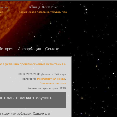
Пятница, 07.08.2026
изведен
ция
Космическая погода на текущий час
История
Информация
Ссылки
оса успешно прошли огневые испытания >
03.12.2025 23:05 Давность: 247 days
Категория:
Межпланетная среда
,
Солнечная система
Количество просмотров: 1219
истемы поможет изучить
 с другими звёздами. Однако для