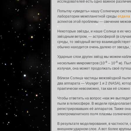
исследователей есть одно важное различие
Попытку «увидеть» нашу Солнечную систем
лаборатории межпланетной среды
отдела
аспектов этой проблемы — свечение межзвё
Некоторые звёзды, и наше Солнце в их чис
звёздным ветром, — астросферой (в случа
среды, то звёздный ветер взаимодействует
обычно находится очень далеко от звезды,
Ударные слои других звёзд мы можем наблю
-9
-6
нескольких микрометров (10
– 10
м). Пыл
излучая, она может продолжать своё путеш
Вблизи Солнца частицы межзвёздной пыли н
два аппарата — Voyager 1 и 2 (NASA), кот
практически невозможно, так как её сложн
Чтобы ответить на вопрос «как же выгляд
пыли в гелиосфере. В модели предполагает
регистрировавших её аппаратов. Также он
электромагнитного поля плазмы солнечного
В результате моделирования, в частности,
внешнем ударном слое. А вот более крупны