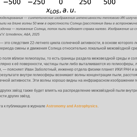
оделирования — синтетические изображения интенсивности теплового ИК-излуче
ыли на длине волны 50 мкм в окрестности Солнца (расстояния даны в астрономич
ёздочка — положение Солнца, поток пыли набегает справа налево. Изображение из с
 V.V. Izmodenov, A&A, 2025
это следствия 22-летнего цикла солнечной активности, в основе которого 
 периода смены и движения Солнца относительно локальной межзвёздной ср
о поля вблизи гелиопаузы, то есть границы раздела межзвездной среды и сол
лярно к её поверхности, частицы пыли либо выталкиваются из гелиосферы, ли
да в систему:
и, — поясняет Иван Заболотный, инженер отдела физики планет ИКИ РАН и 
 результате внутри гелиосферы возникают волны концентрации пыли, рассто
нечной активности. Эти волны хорошо видны на инфракрасном изображении 
 других звёзд также будет влиять на распределение межзвёздной пыли внутри
сти других звёзд.
а к публикации в журнале
Astronomy and Astrophysics
.