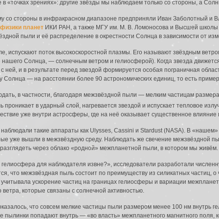
 в «точках зрениях»: другие звёзды мы наблюдаем только со стороны, а Сол
у со стороны в инфракрасном диапазоне предприняли Иван Заболотный и В
 физики планет
ИКИ РАН, а также МГУ им. М. В. Ломоносова и Высшей школы 
здной пыли и её распределение в окрестности Солнца в зависимости от изм
ле, испускают поток высокоскоростной плазмы. Его называют звёздным ветром
е нашего Солнца, — солнечным ветром и гелиосферой). Когда звезда движет
 с ней, и в результате перед звездой формируется особая пограничная обла
 у Солнца — на расстоянии более 90 астрономических единиц, то есть пример
дать, в частности, благодаря межзвёздной пыли — мелким частицам размера
ь проникает в ударный слой, нагревается звездой и испускает тепловое излу
ествие уже внутри астросферы, где на неё оказывает существенное влияние 
аблюдали такие аппараты как Ulysses, Cassini и Stardust (NASA). В «нашем»
орые уже вышли в межзвёздную среду. Наблюдать же свечение межзвёздной п
о разглядеть через облако «родной» межпланетной пыли, в котором мы живём.
ит гелиосфера для наблюдателя извне?», исследователи разработали числе
ся, что межзвёздная пыль состоит по преимуществу из силикатных частиц, о
а учитывала ускорение частиц на границах гелиосферы и вариации межплане
 ветра, которые связаны с солнечной активностью.
 оказалось, что совсем мелкие частицы пыли размером менее 100 нм внутрь 
е пылинки попадают внутрь — «во власть» межпланетного магнитного поля, к