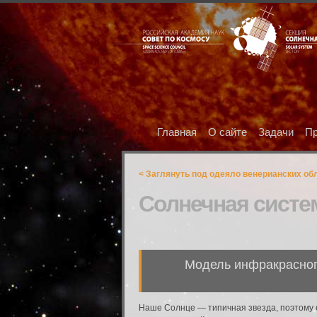
Главная
О сайте
Задачи
Пр
< Заглянуть под одеяло венерианских об
Солнечная систе
Модель инфракрасног
Наше Солнце — типичная звезда, поэтому е