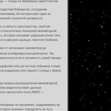
нце — только из ближайших окрестностей.
ладислав Измоденов, сотрудники
экономики. Их интересовал один из
енений солнечной активности.
, а область пространства, занятую
ся относительно локальной межзвёздной
сть, которую называют ударным слоем. Она
но в два раза дальше, чем пояс Койпера.
ми от нескольких нанометров до
чение в инфракрасном диапазоне. Так,
магнитное поле и активность самой звезды.
 ударном слое до сих пор побывали только
ыли в ударном слое нашего Солнца с Земли
нную модель распределения межзвёздной
 чём свидетельствуют данные
тного магнитного поля (ММП) —
гелиосферы не проникают, задерживаясь во
оторое начинает определять их путь