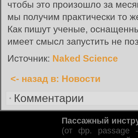
чтобы это произошло за месяц
Введите имя пользователя и п
мы получим практически то ж
Вход в систему
Имя пользователя:
Как пишут ученые, оснащенн
Пароль:
имеет смысл запустить не поз
Запомнить меня:
Источник:
Naked Science
<- назад в: Новости
Забыли пароль?
Комментарии
Пассажный инстр
(от фр. passage 