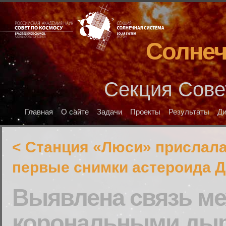
Солнеч
Секция Сове
Главная
О сайте
Задачи
Проекты
Результаты
Д
< Станция «Люси» прислал
первые снимки астероида 
Выявлена связь м
корональными ды