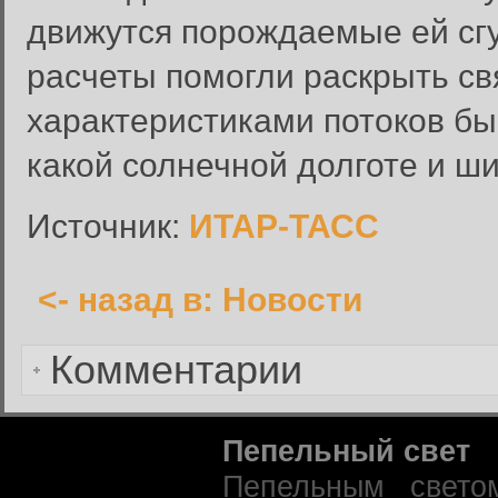
движутся порождаемые ей сгу
Введите имя пользователя и п
расчеты помогли раскрыть с
Вход в систему
Имя пользователя:
характеристиками потоков быс
Пароль:
какой солнечной долготе и 
Запомнить меня:
Источник:
ИТАР-ТАСС
<- назад в: Новости
Забыли пароль?
Комментарии
Пепельный свет
Пепельным свето