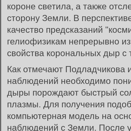
короне светила, а также отс
сторону Земли. В перспектив
качество предсказаний "косм
гелиофизикам непрерывно изу
свойства корональных дыр с 
Как отмечают Подладчикова и
наблюдений необходимо пони
дыры порождают быстрый сол
плазмы. Для получения подо
компьютерная модель на осн
наблюдений с Земли. После у
Вход в систему