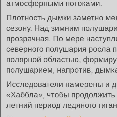
атмосферными потоками.
Плотность дымки заметно меня
сезону. Над зимним полушари
прозрачная. По мере наступл
северного полушария росла 
полярной областью, формиру
полушарием, напротив, дымка
Вход в систему
Исследователи намерены и 
Введите имя пользователя и п
«Хаббла», чтобы продолжить
Вход в систему
Имя пользователя:
летний период ледяного гиган
Пароль: