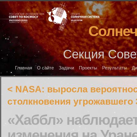
Солнеч
Секция Сове
Главная
О сайте
Задачи
Проекты
Результаты
Д
< NASA: выросла вероятно
столкновения угрожавшего 
«Хаббл» наблюдае
изменения на Уран