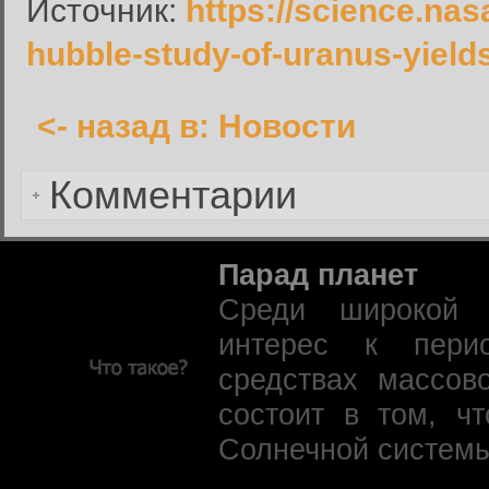
Источник:
https://science.nas
Запомнить меня:
hubble-study-of-uranus-yield
<- назад в: Новости
Забыли пароль?
Комментарии
Парад планет
Среди широкой 
интерес к пери
средствах массов
состоит в том, ч
Солнечной системы