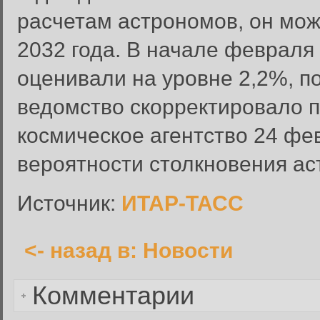
расчетам астрономов, он мож
2032 года. В начале февраля
Вход в систему
оценивали на уровне 2,2%, п
Введите имя пользователя и п
ведомство скорректировало п
Вход в систему
Имя пользователя:
космическое агентство 24 фе
Пароль:
вероятности столкновения ас
Запомнить меня:
Источник:
ИТАР-ТАСС
<- назад в: Новости
Забыли пароль?
Комментарии