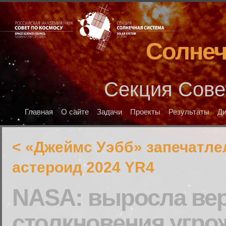
Солнеч
Секция Сове
Главная
О сайте
Задачи
Проекты
Результаты
Д
< «Джеймс Уэбб» запечатл
астероид 2024 YR4
NASA: выросла ве
столкновения угро