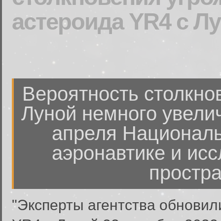
астероида YR4 с Л
Вероятность столкно
Луной немного увели
апреля Национал
аэронавтике и ис
простра
"Эксперты агентства обновил