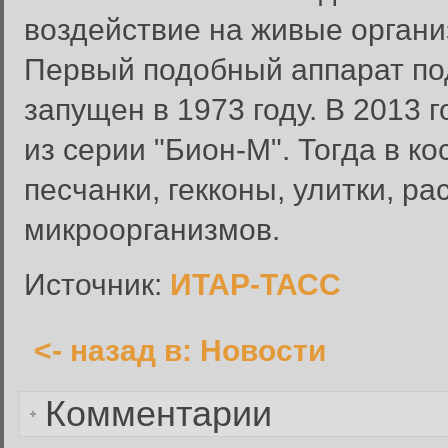
воздействие на живые органи
Первый подобный аппарат по
Вход в систему
запущен в 1973 году. В 2013 
Введите имя пользователя и п
из серии "Бион-М". Тогда в 
Вход в систему
Имя пользователя:
песчанки, гекконы, улитки, р
Пароль:
микроорганизмов.
Запомнить меня:
Источник:
ИТАР-ТАСС
<- назад в: Новости
Забыли пароль?
Комментарии