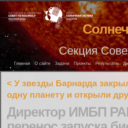
Солнеч
Секция Сове
Главная
О сайте
Задачи
Проекты
Результаты
Д
< У звезды Барнарда закры
одну планету и открыли др
Директор ИМБП РА
перенос запуска би