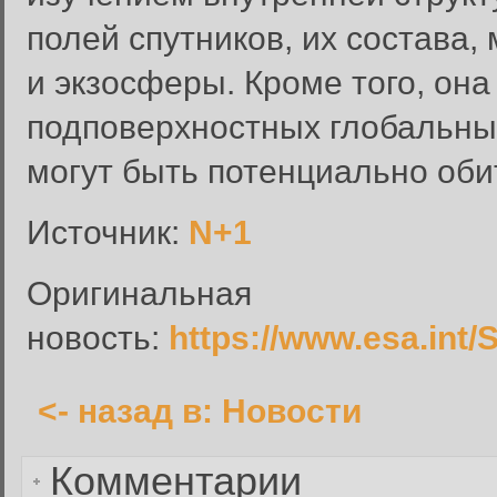
полей спутников, их состава
и экзосферы. Кроме того, она
Вход в систему
подповерхностных глобальных
Введите имя пользователя и п
могут быть потенциально об
Вход в систему
Имя пользователя:
Источник:
N+1
Пароль:
Оригинальная
Запомнить меня:
новость:
https://www.esa.int
<- назад в: Новости
Забыли пароль?
Комментарии