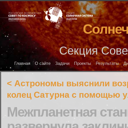
Солнеч
Секция Сове
Главная
О сайте
Задачи
Проекты
Результаты
Д
< Астрономы выяснили воз
колец Сатурна с помощью у
Межпланетная стан
развернула заклин