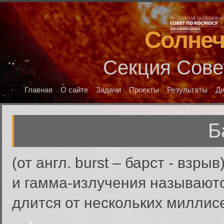
Солнеч
Секция Сове
Главная
О сайте
Задачи
Проекты
Результаты
Д
Б
(от англ. burst – барст - взр
и гамма-излучения называют
длится от нескольких миллисе